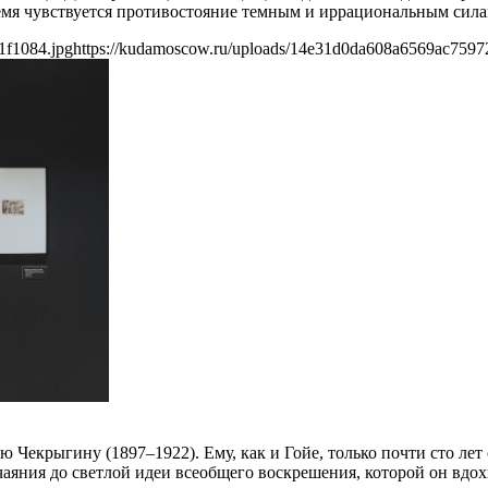
время чувствуется противостояние темным и иррациональным сила
1f1084.jpg
https://kudamoscow.ru/uploads/14e31d0da608a6569ac7597
Чекрыгину (1897–1922). Ему, как и Гойе, только почти сто лет
тчаяния до светлой идеи всеобщего воскрешения, которой он вд