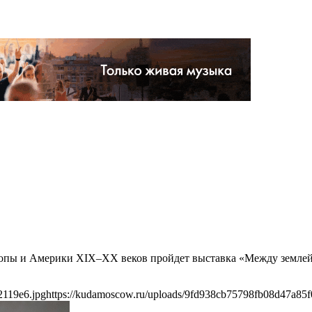
Европы и Америки XIX–XX веков пройдет выставка «Между землей
2119e6.jpg
https://kudamoscow.ru/uploads/9fd938cb75798fb08d47a85f