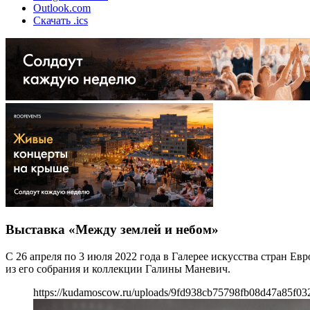
Outlook.com
Скачать .ics
Выставка «Между землей и небом»
С 26 апреля по 3 июля 2022 года в Галерее искусства стран 
из его собрания и коллекции Галины Маневич.
https://kudamoscow.ru/uploads/9fd938cb75798fb08d47a85f03