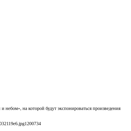
 и небом», на которой будут экспонироваться произведения
032119e6.jpg
1200
734