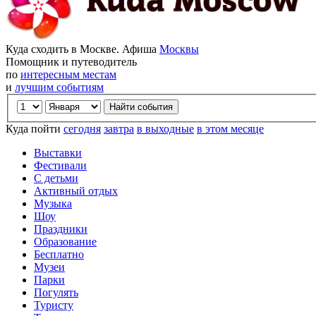
Куда сходить в Москве. Афиша
Москвы
Помощник и путеводитель
по
интересным местам
и
лучшим событиям
Куда пойти
сегодня
завтра
в выходные
в этом месяце
Выставки
Фестивали
С детьми
Активный отдых
Музыка
Шоу
Праздники
Образование
Бесплатно
Музеи
Парки
Погулять
Туристу