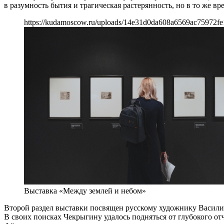
в разумность бытия и трагическая растерянность, но в то же 
https://kudamoscow.ru/uploads/14e31d0da608a6569ac75972fe
Выставка «Между землей и небом»
Второй раздел выставки посвящен русскому художнику Василию 
В своих поисках Чекрыгину удалось подняться от глубокого о