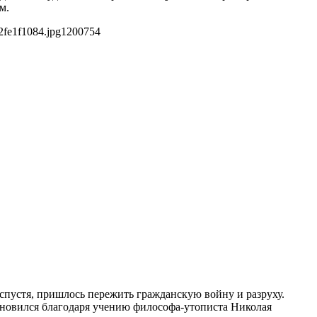
м.
2fe1f1084.jpg
1200
754
 спустя, пришлось пережить гражданскую войну и разруху.
охновился благодаря учению философа-утописта Николая