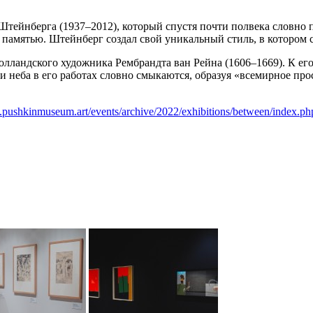
тейнберга (1937–2012), который спустя почти полвека словно 
 памятью. Штейнберг создал свой уникальный стиль, в котором
олландского художника Рембрандта ван Рейна (1606–1669). К ег
 неба в его работах словно смыкаются, образуя «всемирное про
.pushkinmuseum.art/events/archive/2022/exhibitions/between/index.ph