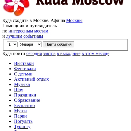
Куда сходить в Москве. Афиша
Москвы
Помощник и путеводитель
по
интересным местам
и
лучшим событиям
Куда пойти
сегодня
завтра
в выходные
в этом месяце
Выставки
Фестивали
С детьми
Активный отдых
Музыка
Шоу
Праздники
Образование
Бесплатно
Музеи
Парки
Погулять
Туристу