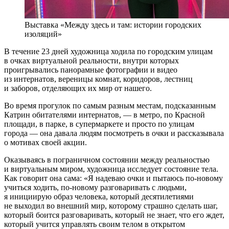
Выставка «Между здесь и там: истории городских
изоляций»
В течение 23 дней художница ходила по городским улицам
в очках виртуальной реальности, внутри которых
проигрывались панорамные фотографии и видео
из интернатов, вереницы комнат, коридоров, лестниц
и заборов, отделяющих их мир от нашего.
Во время прогулок по самым разным местам, подсказанным
Катрин обитателями интернатов, — в метро, по Красной
площади, в парке, в супермаркете и просто по улицам
города — она давала людям посмотреть в очки и рассказывала
о мотивах своей акции.
Оказываясь в пограничном состоянии между реальностью
и виртуальным миром, художница исследует состояние тела.
Как говорит она сама: «Я надеваю очки и пытаюсь по-новому
учиться ходить, по-новому разговаривать с людьми,
я инициирую образ человека, который десятилетиями
не выходил во внешний мир, которому страшно сделать шаг,
который боится разговаривать, который не знает, что его ждет,
который учится управлять своим телом в открытом