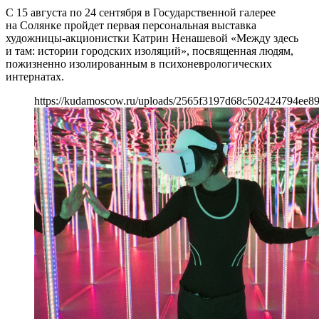
С 15 августа по 24 сентября в Государственной галерее
на Солянке пройдет первая персональная выставка
художницы-акционистки Катрин Ненашевой «Между здесь
и там: истории городских изоляций», посвященная людям,
пожизненно изолированным в психоневрологических
интернатах.
https://kudamoscow.ru/uploads/2565f3197d68c502424794ee89