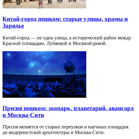
Китай-город пешком: старые улицы, храмы и
Зарядье
Китай-город — не одна улица, а исторический район между
Красной площадью, Лубянкой и Москвой-рекой.
Пресня пешком: зоопарк, планетарий, авангард
и Москва-Сити
Пресня меняется от старых переулков и научных площадок
до модернистской архитектуры и Москва-Сити.