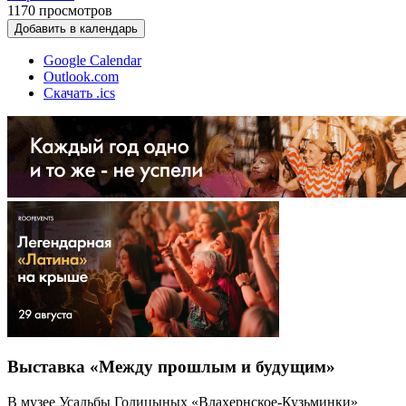
1170
просмотров
Добавить в календарь
Google Calendar
Outlook.com
Скачать .ics
Выставка «Между прошлым и будущим»
В музее Усадьбы Голицыных «Влахернское-Кузьминки»