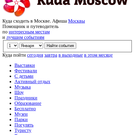
Куда сходить в Москве. Афиша
Москвы
Помощник и путеводитель
по
интересным местам
и
лучшим событиям
Куда пойти
сегодня
завтра
в выходные
в этом месяце
Выставки
Фестивали
С детьми
Активный отдых
Музыка
Шоу
Праздники
Образование
Бесплатно
Музеи
Парки
Погулять
Туристу