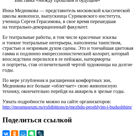
Выставка «Между прошлым и будущим»
Инна Медникова — представитель московской классической
школы живописи, выпускница Суриковского института,
ученица Сергея Герасимова, в свое время перешедшая
на театрально-декорационный факультет.
Ее театральные работы, в том числе красочные эскизы
и тонкие театральные интерьеры, наполнены таинством,
страстью и незримым духом сцены. Это и тончайшая цветовая
гамма и подлинно импрессионистический колорит, который
впоследствии перелился в ее пейзажи, натюрморты
и портреты, став отличительной чертой художницы на долгие
годы.
По мере углубления и расширения комфортных зон,
Медникова все больше «облегчает» свою живописную
технику, окончательно перейдя на акварель в зрелые годы.
Узнать подробности можно на сайте организаторов:
http://mosmuseum.ru/exhibitions/p/mezhdu-proshlyim-i-budushhim/
Поделиться ссылкой