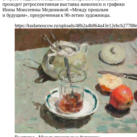
проходит ретроспективная выставка живописи и графики
Инны Моисеевны Медниковой «Между прошлым
и будущим», приуроченная к 90-летию художницы.
https://kudamoscow.ru/uploads/48b2a4b864a43e12ebcb27788e