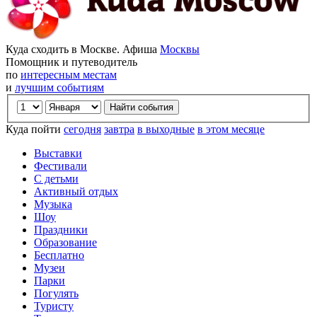
Куда сходить в Москве. Афиша
Москвы
Помощник и путеводитель
по
интересным местам
и
лучшим событиям
Куда пойти
сегодня
завтра
в выходные
в этом месяце
Выставки
Фестивали
С детьми
Активный отдых
Музыка
Шоу
Праздники
Образование
Бесплатно
Музеи
Парки
Погулять
Туристу