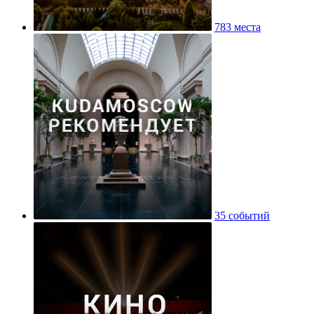
783 места
35 событий