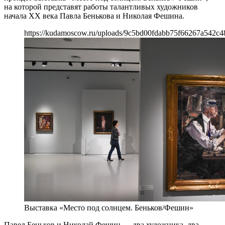
на которой представят работы талантливых художников
начала XX века Павла Бенькова и Николая Фешина.
https://kudamoscow.ru/uploads/9c5bd00fdabb75f66267a542c4
Выставка «Место под солнцем. Беньков/Фешин»
Павел Беньков и Николай Фешин — два художника, два