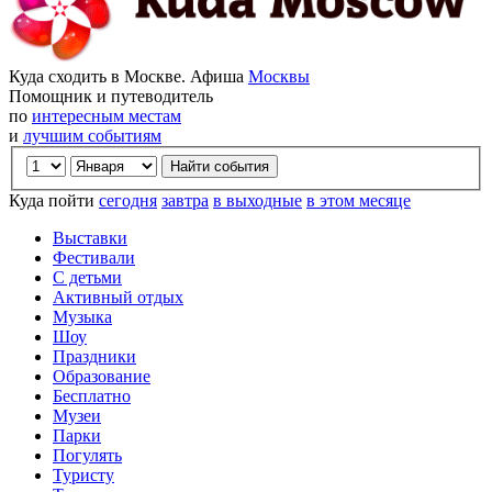
Куда сходить в Москве. Афиша
Москвы
Помощник и путеводитель
по
интересным местам
и
лучшим событиям
Куда пойти
сегодня
завтра
в выходные
в этом месяце
Выставки
Фестивали
С детьми
Активный отдых
Музыка
Шоу
Праздники
Образование
Бесплатно
Музеи
Парки
Погулять
Туристу