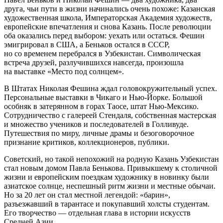
друга, чьи пути в жизни начинались очень похоже: Казанская
художественная школа, Императорская Академия художеств,
европейские впечатления и снова Казань. После революции
оба оказались перед выбором: уехать или остаться. Фешин
эмигрировал в США, а Беньков остался в СССР,
но со временем перебрался в Узбекистан. Символическая
встреча друзей, разлучившихся навсегда, произошла
на выставке «Место под солнцем».
В Штатах Николая Фешина ждал головокружительный успех.
Персональные выставки в Чикаго и Нью-Йорке. Большой
особняк в затерянном в горах Таосе, штат Нью-Мексико.
Сотрудничество с галереей Стендаля, собственная мастерская
и множество учеников и последователей в Голливуде.
Путешествия по миру, личные драмы и безоговорочное
признание критиков, коллекционеров, публики.
Советский, но такой непохожий на родную Казань Узбекистан
стал новым домом Павла Бенькова. Привыкшему к столичной
жизни и европейским поездкам художнику в новинку были
азиатское солнце, неспешный ритм жизни и местные обычаи.
Но за 20 лет он стал местной легендой: «барин»,
разъезжавший в тарантасе и покупавший холсты студентам.
Его творчество — отдельная глава в истории искусств
Средней Азии.