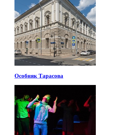
Особняк Тарасова