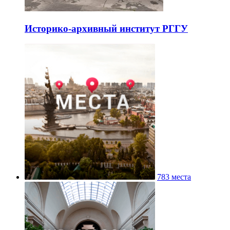
Историко-архивный институт РГГУ
783 места