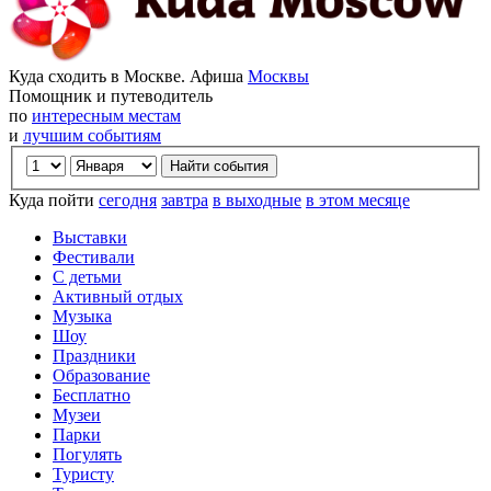
Куда сходить в Москве. Афиша
Москвы
Помощник и путеводитель
по
интересным местам
и
лучшим событиям
Куда пойти
сегодня
завтра
в выходные
в этом месяце
Выставки
Фестивали
С детьми
Активный отдых
Музыка
Шоу
Праздники
Образование
Бесплатно
Музеи
Парки
Погулять
Туристу