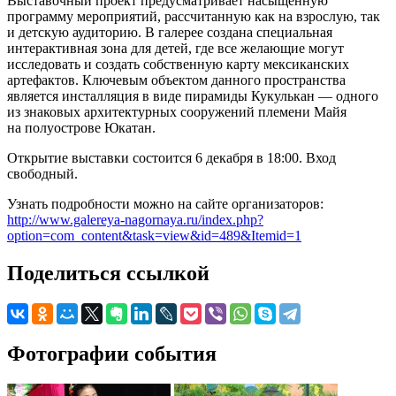
Выставочный проект предусматривает насыщенную
программу мероприятий, рассчитанную как на взрослую, так
и детскую аудиторию. В галерее создана специальная
интерактивная зона для детей, где все желающие могут
исследовать и создать собственную карту мексиканских
артефактов. Ключевым объектом данного пространства
является инсталляция в виде пирамиды Кукулькан — одного
из знаковых архитектурных сооружений племени Майя
на полуострове Юкатан.
Открытие выставки состоится 6 декабря в 18:00. Вход
свободный.
Узнать подробности можно на сайте организаторов:
http://www.galereya-nagornaya.ru/index.php?
option=com_content&task=view&id=489&Itemid=1
Поделиться ссылкой
Фотографии события