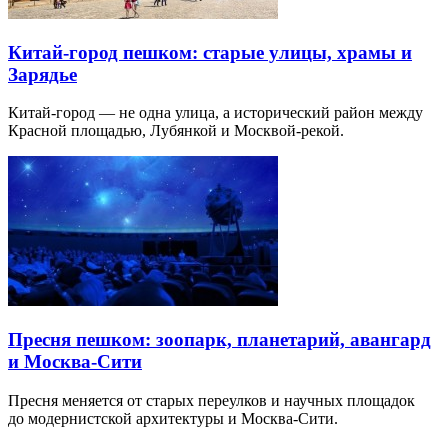
Китай-город пешком: старые улицы, храмы и
Зарядье
Китай-город — не одна улица, а исторический район между
Красной площадью, Лубянкой и Москвой-рекой.
Пресня пешком: зоопарк, планетарий, авангард
и Москва-Сити
Пресня меняется от старых переулков и научных площадок
до модернистской архитектуры и Москва-Сити.