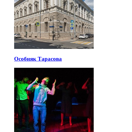
Особняк Тарасова