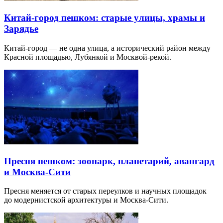
Китай-город пешком: старые улицы, храмы и
Зарядье
Китай-город — не одна улица, а исторический район между
Красной площадью, Лубянкой и Москвой-рекой.
Пресня пешком: зоопарк, планетарий, авангард
и Москва-Сити
Пресня меняется от старых переулков и научных площадок
до модернистской архитектуры и Москва-Сити.