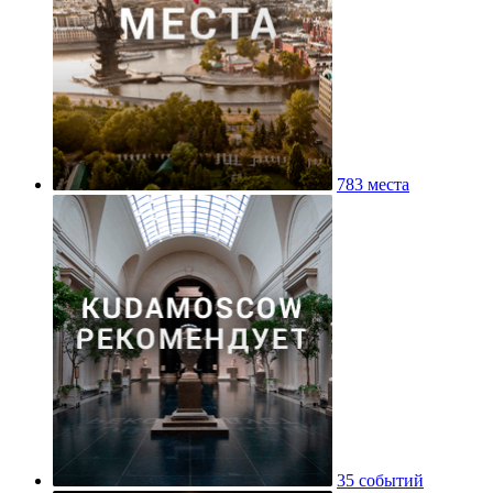
783 места
35 событий