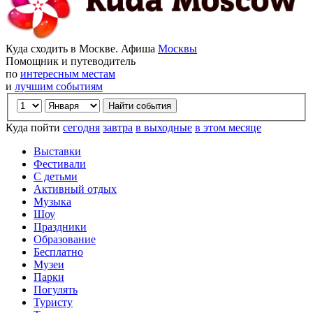
Куда сходить в Москве. Афиша
Москвы
Помощник и путеводитель
по
интересным местам
и
лучшим событиям
Куда пойти
сегодня
завтра
в выходные
в этом месяце
Выставки
Фестивали
С детьми
Активный отдых
Музыка
Шоу
Праздники
Образование
Бесплатно
Музеи
Парки
Погулять
Туристу