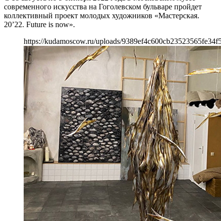
современного искусства на Гоголевском бульваре пройдет
коллективный проект молодых художников «Мастерская.
20’22. Future is now».
https://kudamoscow.ru/uploads/9389ef4c600cb23523565fe34f5