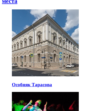
места
Особняк Тарасова