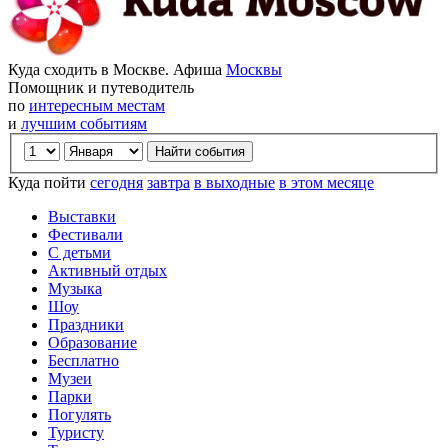
Куда сходить в Москве. Афиша
Москвы
Помощник и путеводитель
по
интересным местам
и
лучшим событиям
Куда пойти
сегодня
завтра
в выходные
в этом месяце
Выставки
Фестивали
С детьми
Активный отдых
Музыка
Шоу
Праздники
Образование
Бесплатно
Музеи
Парки
Погулять
Туристу