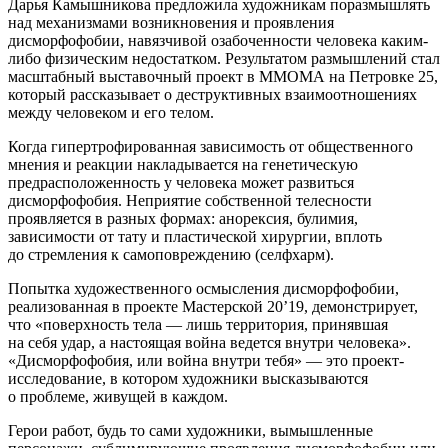
Дарья Камышникова предложила художникам поразмышлять
над механизмами возникновения и проявления
дисморфофобии, навязчивой озабоченности человека каким-
либо физическим недостатком. Результатом размышлений стал
масштабный выставочный проект в ММОМА на Петровке 25,
который рассказывает о деструктивных взаимоотношениях
между человеком и его телом.
Когда гипертрофированная зависимость от общественного
мнения и реакции накладывается на генетическую
предрасположенность у человека может развиться
дисморфофобия. Неприятие собственной телесности
проявляется в разных формах: анорексия, булимия,
зависимости от тату и пластической хирургии, вплоть
до стремления к самоповреждению (селфхарм).
Попытка художественного осмысления дисморфофобии,
реализованная в проекте Мастерской 20’19, демонстрирует,
что «поверхность тела — лишь территория, принявшая
на себя удар, а настоящая война ведется внутри человека».
«Дисморфофобия, или война внутри тебя» — это проект-
исследование, в котором художники высказываются
о проблеме, живущей в каждом.
Герои работ, будь то сами художники, вымышленные