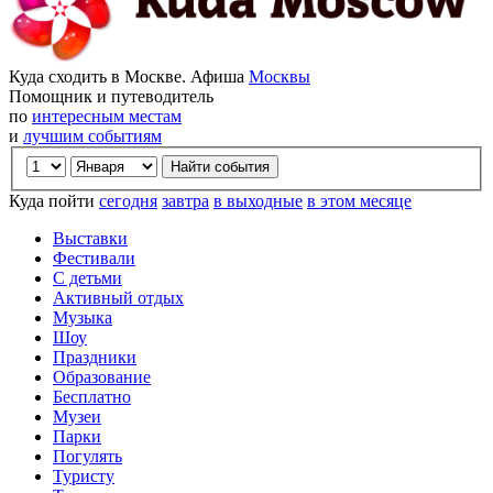
Куда сходить в Москве. Афиша
Москвы
Помощник и путеводитель
по
интересным местам
и
лучшим событиям
Куда пойти
сегодня
завтра
в выходные
в этом месяце
Выставки
Фестивали
С детьми
Активный отдых
Музыка
Шоу
Праздники
Образование
Бесплатно
Музеи
Парки
Погулять
Туристу