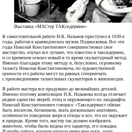
Выставка «МАСтер ТАКсидермии»
К самостоятельной работе Н.К. Назьмов приступил в 1930-е
годы, работая в краеведческих музеях Подмосковья. Все эти
годы Николай Константинович совершенствовал свое
мастерство, изучал все лучшее, что известно в таксидермии,
и со временем освоил новый в то время скульптурный метод.
Именно благодаря этому методу и, безусловно, огромному
таланту Николая Константиновича, по художественной
ценности его работы могут на равных соперничать
с произведениями талантливых скульпторов и живописцев.
В работе мастера все продумано до мельчайших деталей.
Именно поэтому композиции Н.К. Назьмова всегда отличает
редкое единство зверей, птиц и окружающего их ландшафта.
Николай Константинович говорил: «Таксидермист обязан
быть зоологом, ботаником, знать досконально анатомию,
особенности поведения зверя и птицы и все, что их окружает
в природе. Кроме того, мастер так должен изобразить
животное, чтобы были видны его характер, его повадки.
И чтобы работа, которая прошла через мои руки, душу