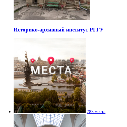
Историко-архивный институт РГГУ
783 места