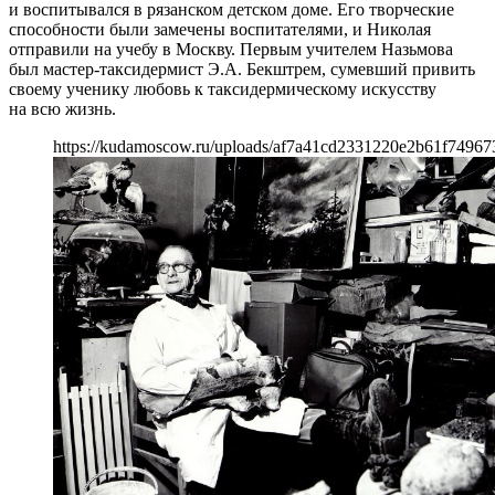
и воспитывался в рязанском детском доме. Его творческие
способности были замечены воспитателями, и Николая
отправили на учебу в Москву. Первым учителем Назьмова
был мастер-таксидермист Э.А. Бекштрем, сумевший привить
своему ученику любовь к таксидермическому искусству
на всю жизнь.
https://kudamoscow.ru/uploads/af7a41cd2331220e2b61f74967