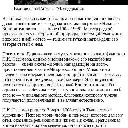
Выставка «МАСтер ТАКсидермии»
Выставка рассказывает об одном из талантливейших людей
двадцатого столетия — художнике-таксидермисте Николае
Константиновиче Назьмове (1908–1998). Мастер редкой
профессии, скульптор живой природы, настоящий художник,
вдохновенный мастер — такими титулами награждали его
авторы статей о нем.
Посетители Дарвиновского музея могли не слышать фамилию
Н.К. Назьмова, однако многим знакома его масштабная
работа — сцена охоты «Волки, нападающие на лося»,
представленная в зале «Микроэволюция». Мимо этого
шедевра таксидермии невозможно пройти мимо — кажется,
что перед нами не чучела, а живые звери. Это ощущение
появляется неспроста, ведь Николай Константинович был
одним из разработчиков скульптурной таксидермии в нашей
стране — уникального метода, благодаря которому чучела
получаются долговечными и выглядят естественно.
Н.К. Назьмов родился 3 марта 1908 году в Туле в семье
художника. Первые уроки любви к природе, которые дал ему
отец, оказались решающими в жизни Николая. Гражданская
война изменила жизнь мальчика, он остался сиротой