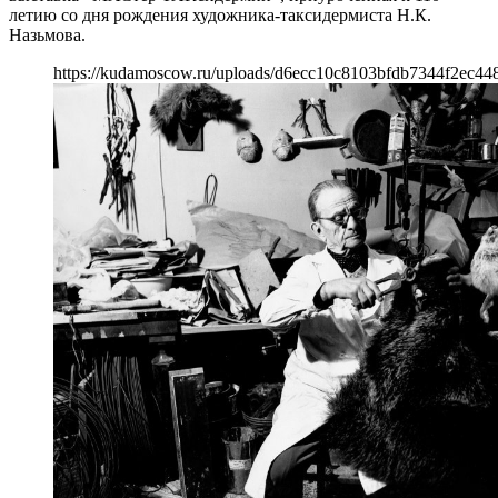
летию со дня рождения художника-таксидермиста Н.К.
Назьмова.
https://kudamoscow.ru/uploads/d6ecc10c8103bfdb7344f2ec44