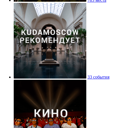
783 места
33 события