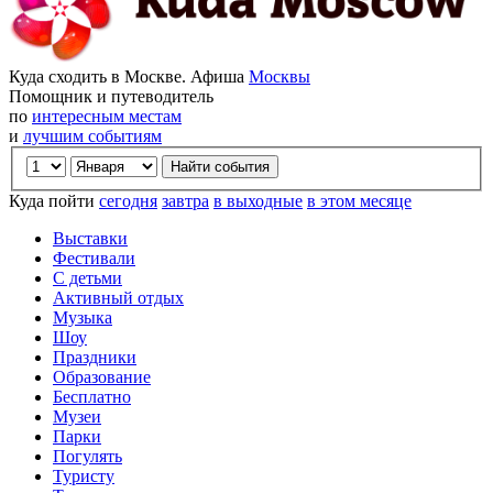
Куда сходить в Москве. Афиша
Москвы
Помощник и путеводитель
по
интересным местам
и
лучшим событиям
Куда пойти
сегодня
завтра
в выходные
в этом месяце
Выставки
Фестивали
С детьми
Активный отдых
Музыка
Шоу
Праздники
Образование
Бесплатно
Музеи
Парки
Погулять
Туристу