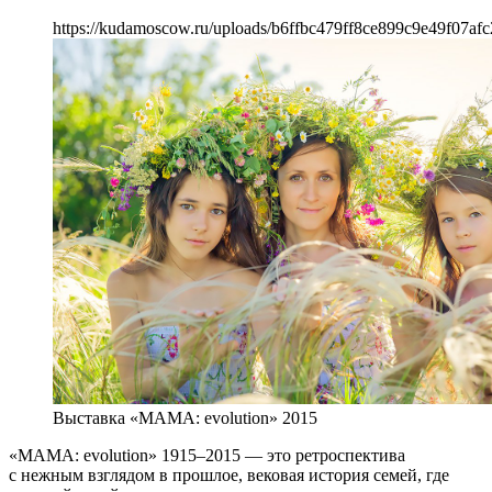
https://kudamoscow.ru/uploads/b6ffbc479ff8ce899c9e49f07afc
Выставка «МАМА: evolution» 2015
«MАМА: evolution» 1915–2015 — это ретроспектива
с нежным взглядом в прошлое, вековая история семей, где