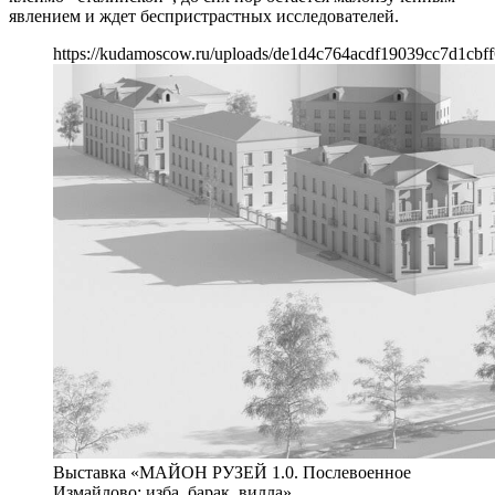
явлением и ждет беспристрастных исследователей.
https://kudamoscow.ru/uploads/de1d4c764acdf19039cc7d1cbff
Выставка «МАЙОН РУЗЕЙ 1.0. Послевоенное
Измайлово: изба, барак, вилла»