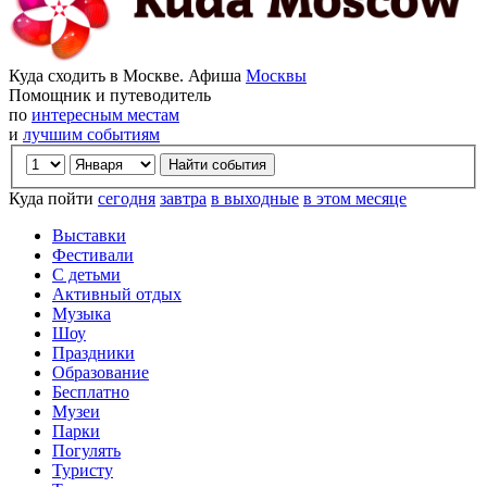
Куда сходить в Москве. Афиша
Москвы
Помощник и путеводитель
по
интересным местам
и
лучшим событиям
Куда пойти
сегодня
завтра
в выходные
в этом месяце
Выставки
Фестивали
С детьми
Активный отдых
Музыка
Шоу
Праздники
Образование
Бесплатно
Музеи
Парки
Погулять
Туристу