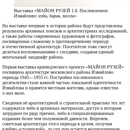
Выставка «МАЙОН РУЗЕЙ 1.0. Послевоенное
Измайлово: изба, барак, вилла»
На выставке впервые в истории района будут представлены
результаты архивных поисков и архитектурных исследований,
а также работы современных художников и фотографов,
посвященные сложному и противоречивому периоду
в отечественной архитектуре. Посетители тоже смогут
делиться воспоминаниями с соседями, создавая единый
ментальный ландшафт района.
Первая выставка краеведческого проекта «МАЙОН РУЗЕЙ»
посвящена архитектуре московского района Измайлово
периода 1945—1955 гг. Постройки послевоенного
десятилетия стали важной частью локальной идентичности
Измайлова и нравятся местным жителям, однако известно
о них мало.
Сведения об архитектурной и строительной практике тех лет
содержатся либо в архивных материалах, доступ к которым
затруднен по ряду причин, либо в специализированных
изданиях более чем полувековой давности. Впрочем,
советская архитектура этого периода в целом, получив
клеймо «сталинской», до сих пор остается малоизученным