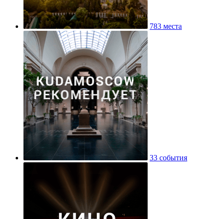
783 места
33 события