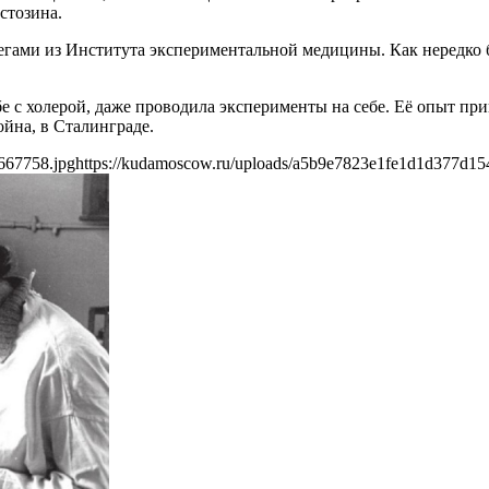
стозина.
егами из Института экспериментальной медицины. Как нередко бы
е с холерой, даже проводила эксперименты на себе. Её опыт пр
ойна, в Сталинграде.
667758.jpg
https://kudamoscow.ru/uploads/a5b9e7823e1fe1d1d377d15