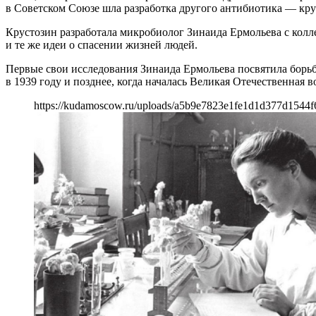
в Советском Союзе шла разработка другого антибиотика — кру
Крустозин разработала микробиолог Зинаида Ермольева с колл
и те же идеи о спасении жизней людей.
Первые свои исследования Зинаида Ермольева посвятила борьб
в 1939 году и позднее, когда началась Великая Отечественная в
https://kudamoscow.ru/uploads/a5b9e7823e1fe1d1d377d1544f