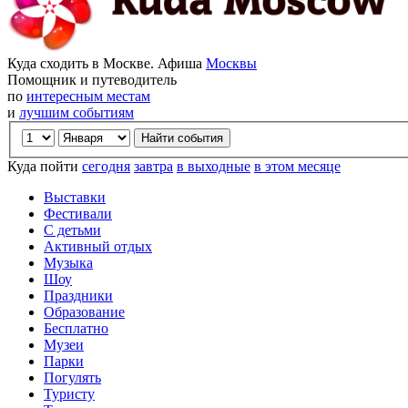
Куда сходить в Москве. Афиша
Москвы
Помощник и путеводитель
по
интересным местам
и
лучшим событиям
Куда пойти
сегодня
завтра
в выходные
в этом месяце
Выставки
Фестивали
С детьми
Активный отдых
Музыка
Шоу
Праздники
Образование
Бесплатно
Музеи
Парки
Погулять
Туристу