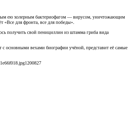
анным ею холерным бактериофагом — вирусом, уничтожающим
 «Все для фронта, все для победы».
лось получить свой пенициллин из штамма гриба вида
 с основными вехами биографии учёной, представит её самые
1e66f018.jpg
1200
827