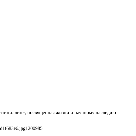
 Пенициллин», посвященная жизни и научному наследию
d1f683e6.jpg
1200
985