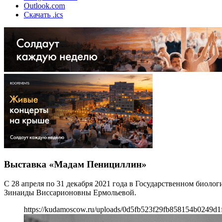
Outlook.com
Скачать .ics
Выставка «Мадам Пенициллин»
С 28 апреля по 31 декабря 2021 года в Государственном биол
Зинаиды Виссарионовны Ермольевой.
https://kudamoscow.ru/uploads/0d5fb523f29fb858154b0249d1