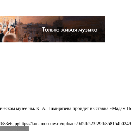
огическом музее им. К. А. Тимирязева пройдет выставка «Мадам
f683e6.jpg
https://kudamoscow.ru/uploads/0d5fb523f29fb858154b0249