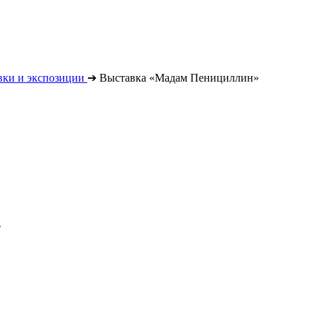
вки и экспозиции
➔
Выставка «Мадам Пенициллин»
а