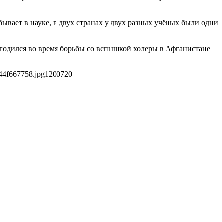
вает в науке, в двух странах у двух разных учёных были одни
игодился во время борьбы со вспышкой холеры в Афганистане
44f667758.jpg
1200
720