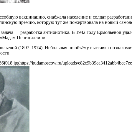
 всеобщую вакцинацию, снабжала население и солдат разработ
линскую премию, которую тут же пожертвовала на новый самолёт
 задача — разработка антибиотика. В 1942 году Ермольевой уда
ву «Мадам Пенициллин».
льевой (1897–1974). Небольшая по объёму выставка познакомит
ости.
66f018.jpg
https://kudamoscow.ru/uploads/e82c9b39ea3412abb4bce7ee