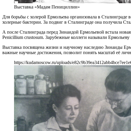
Выставка «Мадам Пенициллин»
Для борьбы с холерой Ермольева организовала в Сталинграде
холерные бактерии. За подвиг в Сталинграде она получила Ста
А после Сталинграда перед Зинаидой Ермольевой встала новая
Penicillium crustosum. Зарубежные коллеги называли Ермолье
Выставка посвящена жизни и научному наследию Зинаиды Ермо
важные научные достижения, позволит понять масштаб её личн
https://kudamoscow.ru/uploads/e82c9b39ea3412abb4bce7ee1e