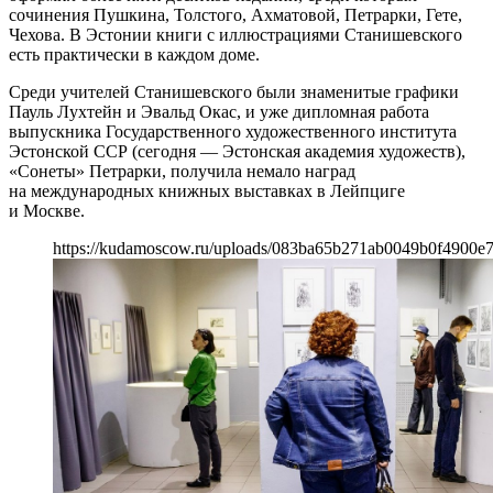
сочинения Пушкина, Толстого, Ахматовой, Петрарки, Гете,
Чехова. В Эстонии книги с иллюстрациями Станишевского
есть практически в каждом доме.
Среди учителей Станишевского были знаменитые графики
Пауль Лухтейн и Эвальд Окас, и уже дипломная работа
выпускника Государственного художественного института
Эстонской ССР (сегодня — Эстонская академия художеств),
«Сонеты» Петрарки, получила немало наград
на международных книжных выставках в Лейпциге
и Москве.
https://kudamoscow.ru/uploads/083ba65b271ab0049b0f4900e7