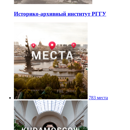
Историко-архивный институт РГГУ
783 места