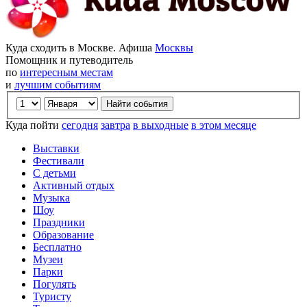
Куда сходить в Москве. Афиша
Москвы
Помощник и путеводитель
по
интересным местам
и
лучшим событиям
Куда пойти
сегодня
завтра
в выходные
в этом месяце
Выставки
Фестивали
С детьми
Активный отдых
Музыка
Шоу
Праздники
Образование
Бесплатно
Музеи
Парки
Погулять
Туристу