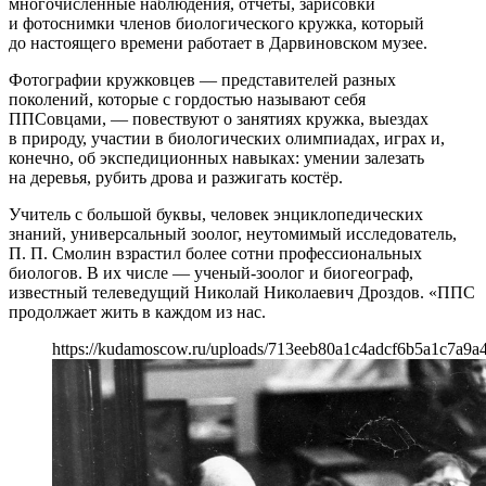
многочисленные наблюдения, отчёты, зарисовки
и фотоснимки членов биологического кружка, который
до настоящего времени работает в Дарвиновском музее.
Фотографии кружковцев — представителей разных
поколений, которые с гордостью называют себя
ППСовцами, — повествуют о занятиях кружка, выездах
в природу, участии в биологических олимпиадах, играх и,
конечно, об экспедиционных навыках: умении залезать
на деревья, рубить дрова и разжигать костёр.
Учитель с большой буквы, человек энциклопедических
знаний, универсальный зоолог, неутомимый исследователь,
П. П. Смолин взрастил более сотни профессиональных
биологов. В их числе — ученый-зоолог и биогеограф,
известный телеведущий Николай Николаевич Дроздов. «ППС
продолжает жить в каждом из нас.
https://kudamoscow.ru/uploads/713eeb80a1c4adcf6b5a1c7a9a