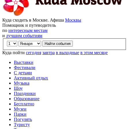
Куда сходить в Москве. Афиша
Москвы
Помощник и путеводитель
по
интересным местам
и
лучшим событиям
Куда пойти
сегодня
завтра
в выходные
в этом месяце
Выставки
Фестивали
С детьми
Активный отдых
Музыка
Шоу
Праздники
Образование
Бесплатно
Музеи
Парки
Погулять
Туристу