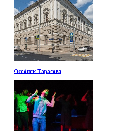
Особняк Тарасова