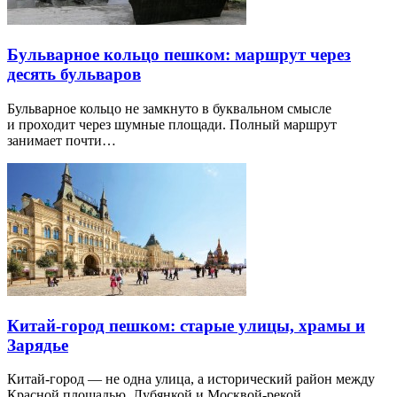
Бульварное кольцо пешком: маршрут через
десять бульваров
Бульварное кольцо не замкнуто в буквальном смысле
и проходит через шумные площади. Полный маршрут
занимает почти…
Китай-город пешком: старые улицы, храмы и
Зарядье
Китай-город — не одна улица, а исторический район между
Красной площадью, Лубянкой и Москвой-рекой.