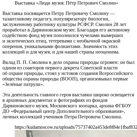
Выставка «Люди музея: Пётр Петрович Смолин»
Выставка посвящается Петру Петровичу Смолину —
талантливому педагогу, популяризатору биологии,
заслуженному работнику культуры РСФСР. Смолин 28 лет
проработал в Дарвиновском музее. Благодаря его активному
содействию фонд музея пополнился чучелами вымерших
и экзотических птиц, тетеревами с необычной окраской
оперения, уникальными фолиантами. Значимость этих
коллекций и для музея, и для нашей страны неоценима.
Вклад П. П. Смолина в дело охраны природы огромен: он был
одним из соавторов первого декрета Советской власти
об охране природы, стоял у истоков создания Всероссийского
общества охраны природы (ВООП), организовывал первые
«Зелёные патрули».
Эта деятельность главного героя выставки широко освещается
в архивных документах и фотографиях из фондов
Дарвиновского музея, Московского зоопарка, архива ФГБОУ
ДО «Федеральный центр Дополнительного образования»,
личных коллекций учеников Петра Петровича Смолина.
https://kudamoscow.ru/uploads/75737402a453de8f84e1fbaf83