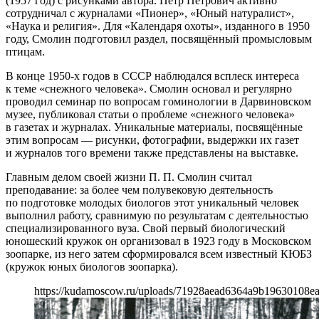
(1957 год) с рисунками автора. Пётр Петрович активно
сотрудничал с журналами «Пионер», «Юный натуралист»,
«Наука и религия». Для «Календаря охоты», изданного в 1950
году, Смолин подготовил раздел, посвящённый промысловым
птицам.
В конце 1950-х годов в СССР наблюдался всплеск интереса
к теме «снежного человека». Смолин основал и регулярно
проводил семинар по вопросам гоминологии в Дарвиновском
музее, публиковал статьи о проблеме «снежного человека»
в газетах и журналах. Уникальные материалы, посвящённые
этим вопросам — рисунки, фотографии, выдержки их газет
и журналов того времени также представлены на выставке.
Главным делом своей жизни П. П. Смолин считал
преподавание: за более чем полувековую деятельность
по подготовке молодых биологов этот уникальный человек
выполнил работу, сравнимую по результатам с деятельностью
специализированного вуза. Свой первый биологический
юношеский кружок он организовал в 1923 году в Московском
зоопарке, из него затем сформировался всем известный КЮБЗ
(кружок юных биологов зоопарка).
https://kudamoscow.ru/uploads/71928aead6364a9b19630108ea