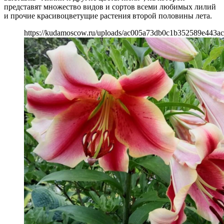
представят множество видов и сортов всеми любимых лилий
и прочие красивоцветущие растения второй половины лета.
https://kudamoscow.ru/uploads/ac005a73db0c1b352589e443ac