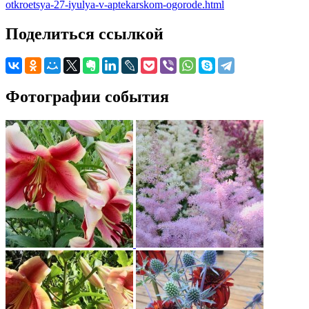
otkroetsya-27-iyulya-v-aptekarskom-ogorode.html
Поделиться ссылкой
Фотографии события