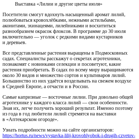
Выставка «Лилии и другие цветы июля»
Посетители смогут вдохнуть насыщенный аромат лилий,
полюбоваться кровохлёбками, нежными астильбами,
аконитами, эхинацеями, лилейниками и восхититься
разнообразием окрасок флоксов. В программе до 30 июля
включительно — уголок с редкими видами кустарников
и деревьев.
Все представленные растения выращены в Подмосковных
садах. Специалисты расскажут о секретах агротехники,
познакомят с новинками селекции и посоветуют, какие
растения приобретать. В садах по всему миру выращиваются
около 30 видов и множество сортов и культиваров лилий.
Большинство из них удаётся возделывать на свежем воздухе
в Средней Европе, а отчасти и в России.
Самые капризные — восточные лилии. При довольно общей
агротехнике у каждого класса лилий — свои особенности.
Зная их, легче получить хороший результат. Именно поэтому
из года в год любители лилий стремятся на выставки
в «Аптекарском огороде».
Узнать подробности можно на сайте организаторов:
https://hortus.ru/news/vystavka-lilij-krovohlyobok-i-drugih-czvetov-