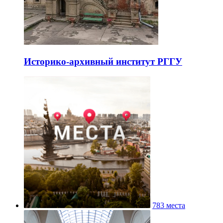
Историко-архивный институт РГГУ
783 места