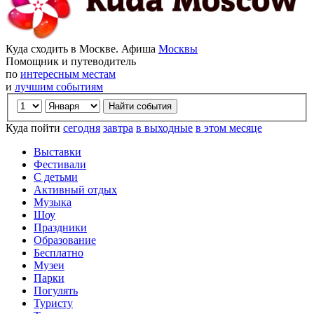
Куда сходить в Москве. Афиша
Москвы
Помощник и путеводитель
по
интересным местам
и
лучшим событиям
Куда пойти
сегодня
завтра
в выходные
в этом месяце
Выставки
Фестивали
С детьми
Активный отдых
Музыка
Шоу
Праздники
Образование
Бесплатно
Музеи
Парки
Погулять
Туристу