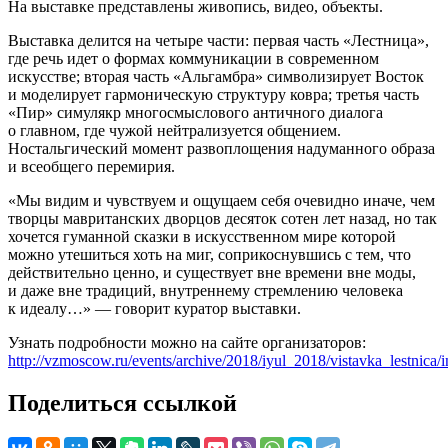
На выставке представлены живопись, видео, объекты.
Выставка делится на четыре части: первая часть «Лестница»,
где речь идет о формах коммуникации в современном
искусстве; вторая часть «Альгамбра» символизирует Восток
и моделирует гармоническую структуру ковра; третья часть
«Пир» симулякр многосмыслового античного диалога
о главном, где чужой нейтрализуется общением.
Ностальгический момент развоплощения надуманного образа
и всеобщего перемирия.
«Мы видим и чувствуем и ощущаем себя очевидно иначе, чем
творцы мавританских дворцов десяток сотен лет назад, но так
хочется гуманной сказки в искусственном мире которой
можно утешиться хоть на миг, соприкоснувшись с тем, что
действительно ценно, и существует вне времени вне моды,
и даже вне традиций, внутреннему стремлению человека
к идеалу…» — говорит куратор выставки.
Узнать подробности можно на сайте организаторов:
http://vzmoscow.ru/events/archive/2018/iyul_2018/vistavka_lestnica/
Поделиться ссылкой