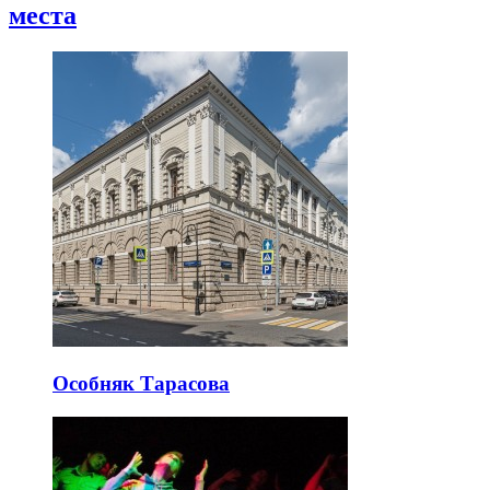
места
Особняк Тарасова