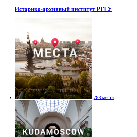
Историко-архивный институт РГГУ
783 места