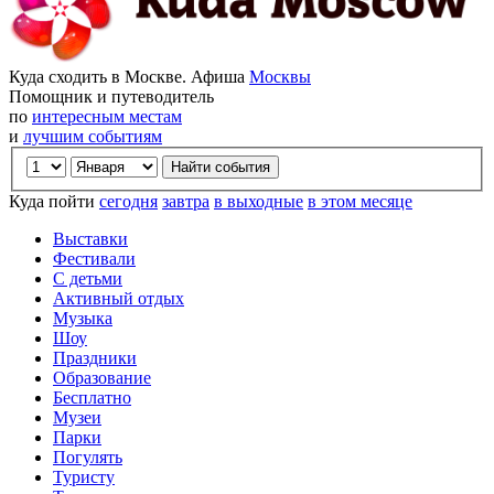
Куда сходить в Москве. Афиша
Москвы
Помощник и путеводитель
по
интересным местам
и
лучшим событиям
Куда пойти
сегодня
завтра
в выходные
в этом месяце
Выставки
Фестивали
С детьми
Активный отдых
Музыка
Шоу
Праздники
Образование
Бесплатно
Музеи
Парки
Погулять
Туристу