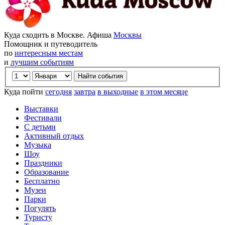
Куда сходить в Москве. Афиша
Москвы
Помощник и путеводитель
по
интересным местам
и
лучшим событиям
Куда пойти
сегодня
завтра
в выходные
в этом месяце
Выставки
Фестивали
С детьми
Активный отдых
Музыка
Шоу
Праздники
Образование
Бесплатно
Музеи
Парки
Погулять
Туристу