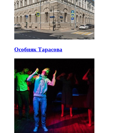
Особняк Тарасова