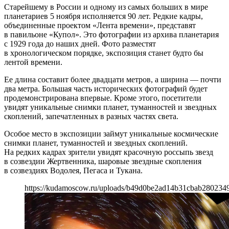
Старейшему в России и одному из самых больших в мире
планетариев 5 ноября исполняется 90 лет. Редкие кадры,
объединенные проектом «Лента времени», представят
в павильоне «Купол». Это фотографии из архива планетария
с 1929 года до наших дней. Фото разместят
в хронологическом порядке, экспозиция станет будто бы
лентой времени.
Ее длина составит более двадцати метров, а ширина — почти
два метра. Большая часть исторических фотографий будет
продемонстрирована впервые. Кроме этого, посетители
увидят уникальные снимки планет, туманностей и звездных
скоплений, запечатленных в разных частях света.
Особое место в экспозиции займут уникальные космические
снимки планет, туманностей и звездных скоплений.
На редких кадрах зрители увидят красочную россыпь звезд
в созвездии Жертвенника, шаровые звездные скопления
в созвездиях Водолея, Пегаса и Тукана.
https://kudamoscow.ru/uploads/b49d0be2ad14b31cbab2802349