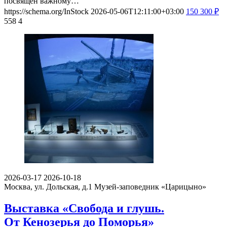
посвящен важному…
https://schema.org/InStock
2026-05-06T12:11:00+03:00
150
300
₽
558
4
2026-03-17
2026-10-18
Москва, ул. Дольская, д.1
Музей-заповедник «Царицыно»
Выставка «Свобода и глушь.
От Кенозерья до Поморья»