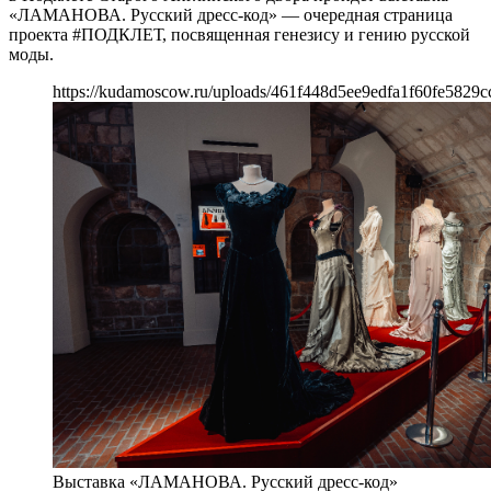
«ЛАМАНОВА. Русский дресс-код» — очередная страница
проекта #ПОДКЛЕТ, посвященная генезису и гению русской
моды.
https://kudamoscow.ru/uploads/461f448d5ee9edfa1f60fe5829c
Выставка «ЛАМАНОВА. Русский дресс-код»