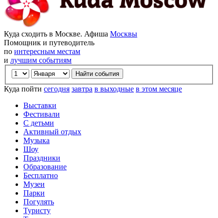
Куда сходить в Москве. Афиша
Москвы
Помощник и путеводитель
по
интересным местам
и
лучшим событиям
Куда пойти
сегодня
завтра
в выходные
в этом месяце
Выставки
Фестивали
С детьми
Активный отдых
Музыка
Шоу
Праздники
Образование
Бесплатно
Музеи
Парки
Погулять
Туристу