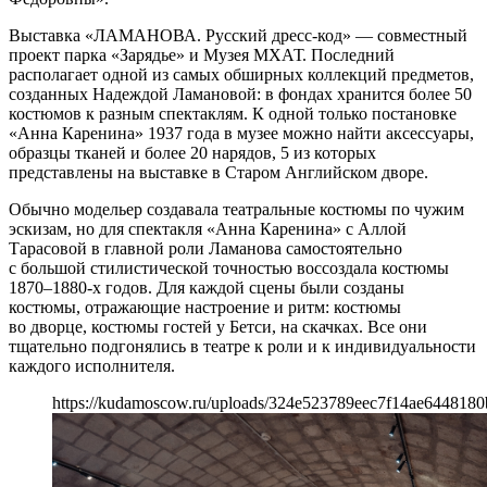
Выставка «ЛАМАНОВА. Русский дресс-код» — совместный
проект парка «Зарядье» и Музея МХАТ. Последний
располагает одной из самых обширных коллекций предметов,
созданных Надеждой Ламановой: в фондах хранится более 50
костюмов к разным спектаклям. К одной только постановке
«Анна Каренина» 1937 года в музее можно найти аксессуары,
образцы тканей и более 20 нарядов, 5 из которых
представлены на выставке в Старом Английском дворе.
Обычно модельер создавала театральные костюмы по чужим
эскизам, но для спектакля «Анна Каренина» с Аллой
Тарасовой в главной роли Ламанова самостоятельно
с большой стилистической точностью воссоздала костюмы
1870–1880-х годов. Для каждой сцены были созданы
костюмы, отражающие настроение и ритм: костюмы
во дворце, костюмы гостей у Бетси, на скачках. Все они
тщательно подгонялись в театре к роли и к индивидуальности
каждого исполнителя.
https://kudamoscow.ru/uploads/324e523789eec7f14ae6448180