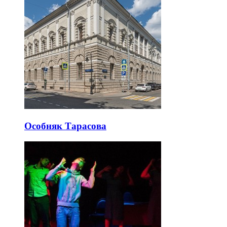
Особняк Тарасова