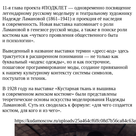
11-я глава проекта #ПОДКЛЕТ — одновременно посвящение
легендарному русскому модельеру и театральному художнику
Надежде Ламановой (1861–1941) и проекция её наследия
в современность. Новая выставка напоминает о роли
Ламановой в генезисе русской моды, а также в поиске роли
костюма как «чуткого проявления общественного быта
и психологии».
Выведенный в название выставки термин «дресс-код» здесь
трактуется в расширенном понимании — не только как
буквальный «кодекс одежды», но и как построчное,
пошаговое программирование моды, создание привязанной
к нашему культурному контексту системы символов,
постулатов и техник.
В 1928 году на выставке «Кустарная ткань и вышивка
в современном женском костюме» были представлены
теоретические основы искусства моделирования Надежды
Ламановой. Суть их сводилась к формуле: «для чего создается
костюм, для кого и из чего».
https://kudamoscow.ru/uploads/25a464cf6ffc08d7b56ca84c63a