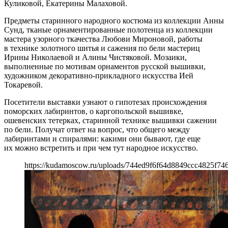
Куликовой, Екатерины Малаховой.
Предметы старинного народного костюма из коллекции Анны
Сунд, тканые орнаментированные полотенца из коллекции
мастера узорного ткачества Любови Мироновой, работы
в технике золотного шитья и сажения по бели мастериц
Ирины Николаевой и Алины Чистяковой. Мозаики,
выполненные по мотивам орнаментов русской вышивки,
художником декоративно-прикладного искусства Ией
Токаревой.
Посетители выставки узнают о гипотезах происхождения
поморских лабиринтов, о каргопольской вышивке,
ошевенских тетерках, старинной технике вышивки сажении
по бели. Получат ответ на вопрос, что общего между
лабиринтами и спиралями: какими они бывают, где еще
их можно встретить и при чем тут народное искусство.
https://kudamoscow.ru/uploads/744ed9f6f64d8849ccc4825f74