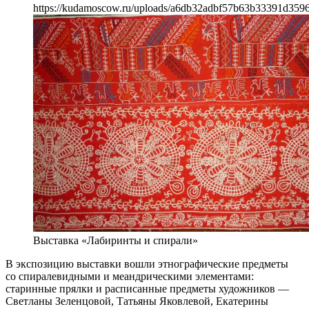
https://kudamoscow.ru/uploads/a6db32adbf57b63b33391d359
Выставка «Лабиринты и спирали»
В экспозицию выставки вошли этнографические предметы
со спиралевидными и меандрическими элементами:
старинные прялки и расписанные предметы художников —
Светланы Зеленцовой, Татьяны Яковлевой, Екатерины