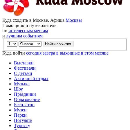
Куда сходить в Москве. Афиша
Москвы
Помощник и путеводитель
по
интересным местам
и
лучшим событиям
Куда пойти
сегодня
завтра
в выходные
в этом месяце
Выставки
Фестивали
С детьми
Активный отдых
Музыка
Шоу
Праздники
Образование
Бесплатно
Музеи
Парки
Погулять
Туристу