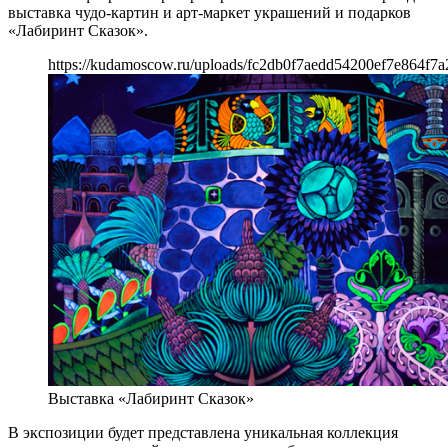
выставка чудо-картин и арт-маркет украшений и подарков
«Лабиринт Сказок».
https://kudamoscow.ru/uploads/fc2db0f7aedd54200ef7e864f7
Выставка «Лабиринт Сказок»
В экспозиции будет представлена уникальная коллекция