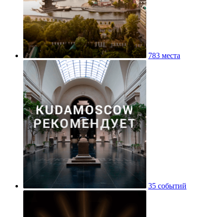
783 места
35 событий