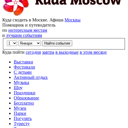
Куда сходить в Москве. Афиша
Москвы
Помощник и путеводитель
по
интересным местам
и
лучшим событиям
Куда пойти
сегодня
завтра
в выходные
в этом месяце
Выставки
Фестивали
С детьми
Активный отдых
Музыка
Шоу
Праздники
Образование
Бесплатно
Музеи
Парки
Погулять
Туристу