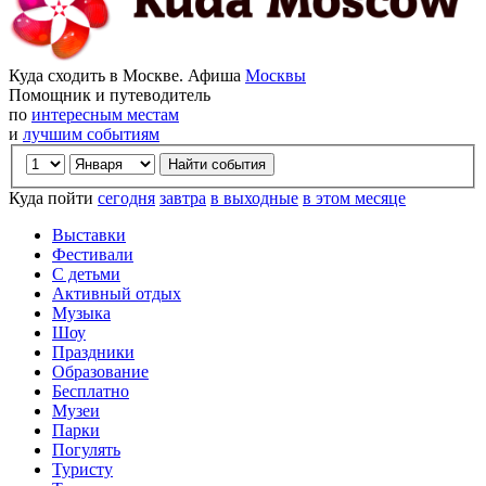
Куда сходить в Москве. Афиша
Москвы
Помощник и путеводитель
по
интересным местам
и
лучшим событиям
Куда пойти
сегодня
завтра
в выходные
в этом месяце
Выставки
Фестивали
С детьми
Активный отдых
Музыка
Шоу
Праздники
Образование
Бесплатно
Музеи
Парки
Погулять
Туристу