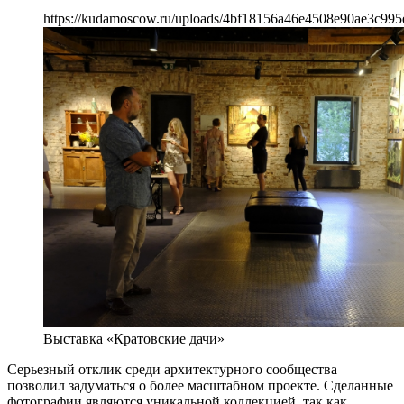
https://kudamoscow.ru/uploads/4bf18156a46e4508e90ae3c995
Выставка «Кратовские дачи»
Серьезный отклик среди архитектурного сообщества
позволил задуматься о более масштабном проекте. Сделанные
фотографии являются уникальной коллекцией, так как