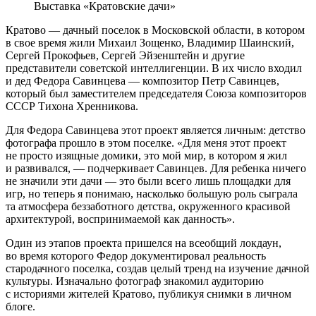
Выставка «Кратовские дачи»
Кратово — дачный поселок в Московской области, в котором
в свое время жили Михаил Зощенко, Владимир Шаинский,
Сергей Прокофьев, Сергей Эйзенштейн и другие
представители советской интеллигенции. В их число входил
и дед Федора Савинцева — композитор Петр Савинцев,
который был заместителем председателя Союза композиторов
СССР Тихона Хренникова.
Для Федора Савинцева этот проект является личным: детство
фотографа прошло в этом поселке. «Для меня этот проект
не просто изящные домики, это мой мир, в котором я жил
и развивался, — подчеркивает Савинцев. Для ребенка ничего
не значили эти дачи — это были всего лишь площадки для
игр, но теперь я понимаю, насколько большую роль сыграла
та атмосфера беззаботного детства, окруженного красивой
архитектурой, воспринимаемой как данность».
Один из этапов проекта пришелся на всеобщий локдаун,
во время которого Федор документировал реальность
стародачного поселка, создав целый тренд на изучение дачной
культуры. Изначально фотограф знакомил аудиторию
с историями жителей Кратово, публикуя снимки в личном
блоге.