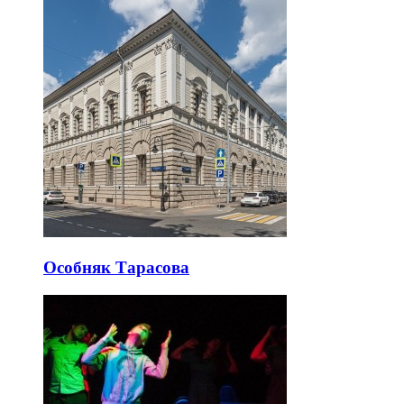
Особняк Тарасова