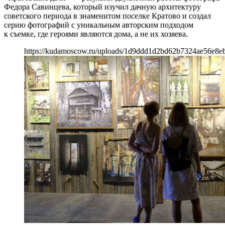
Федора Савинцева, который изучил дачную архитектуру
советского периода в знаменитом поселке Кратово и создал
серию фотографий с уникальным авторским подходом
к съемке, где героями являются дома, а не их хозяева.
https://kudamoscow.ru/uploads/1d9ddd1d2bd62b7324ae56e8eb