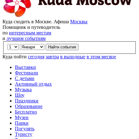
Куда сходить в Москве. Афиша
Москвы
Помощник и путеводитель
по
интересным местам
и
лучшим событиям
Куда пойти
сегодня
завтра
в выходные
в этом месяце
Выставки
Фестивали
С детьми
Активный отдых
Музыка
Шоу
Праздники
Образование
Бесплатно
Музеи
Парки
Погулять
Туристу