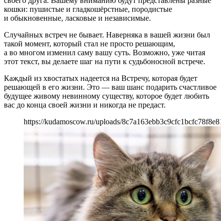
своего друга. Вашему вниманию будут представлены разные
кошки: пушистые и гладкошёрстные, породистые
и обыкновенные, ласковые и независимые.
Случайных встреч не бывает. Наверняка в вашей жизни был
такой момент, который стал не просто решающим,
а во многом изменил саму вашу суть. Возможно, уже читая
этот текст, вы делаете шаг на пути к судьбоносной встрече.
Каждый из хвостатых надеется на Встречу, которая будет
решающей в его жизни. Это — ваш шанс подарить счастливое
будущее живому невинному существу, которое будет любить
вас до конца своей жизни и никогда не предаст.
https://kudamoscow.ru/uploads/8c7a163ebb3c9cfc1bcfc78f8e8