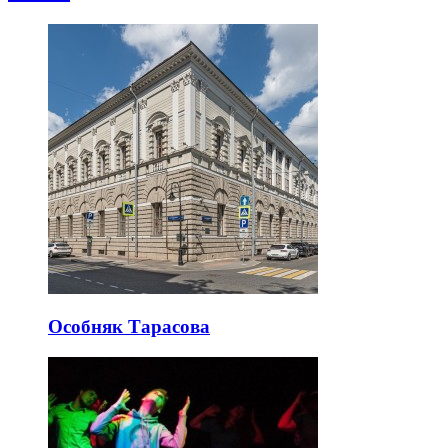
Особняк Тарасова