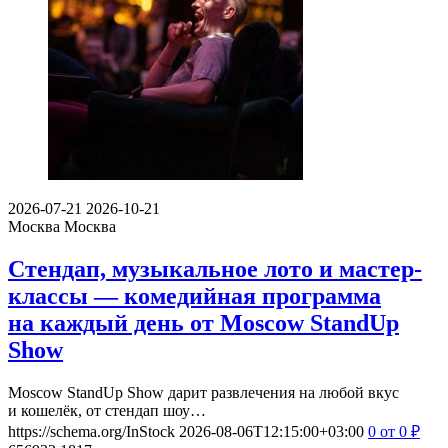
2026-07-21
2026-10-21
Москва
Москва
Стендап, музыкальное лото и мастер-
классы — комедийная программа
на каждый день от Moscow StandUp
Show
Moscow StandUp Show дарит развлечения на любой вкус
и кошелёк, от стендап шоу…
https://schema.org/InStock
2026-08-06T12:15:00+03:00
0
от 0
₽