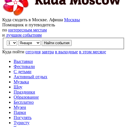
Куда сходить в Москве. Афиша
Москвы
Помощник и путеводитель
по
интересным местам
и
лучшим событиям
Куда пойти
сегодня
завтра
в выходные
в этом месяце
Выставки
Фестивали
С детьми
Активный отдых
Музыка
Шоу
Праздники
Образование
Бесплатно
Музеи
Парки
Погулять
Туристу