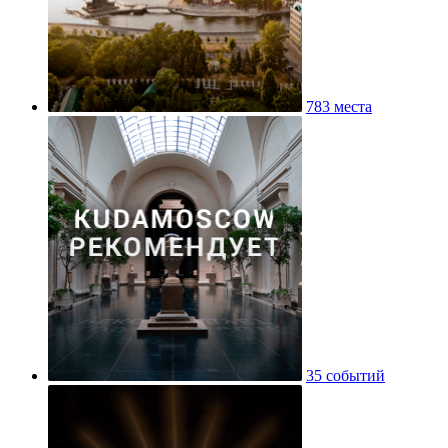
783 места
35 событий