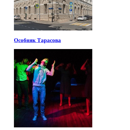
Особняк Тарасова