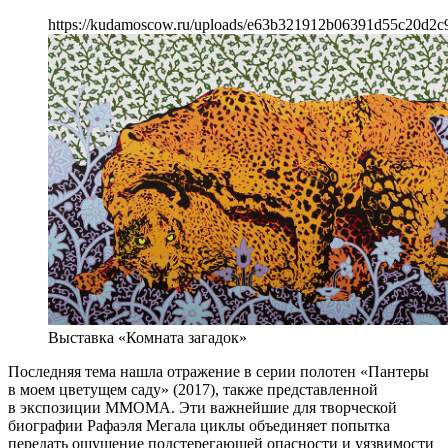
https://kudamoscow.ru/uploads/e63b321912b06391d55c20d2c
Выставка «Комната загадок»
Последняя тема нашла отражение в серии полотен «Пантеры
в моем цветущем саду» (2017), также представленной
в экспозиции ММОМА. Эти важнейшие для творческой
биографии Рафаэля Мегала циклы объединяет попытка
передать ощущение подстерегающей опасности и уязвимости