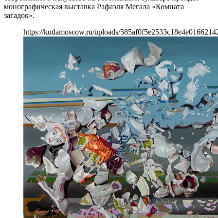
монографическая выставка Рафаэля Мегала «Комната
загадок».
https://kudamoscow.ru/uploads/585af0f5e2533c18e4e0166214