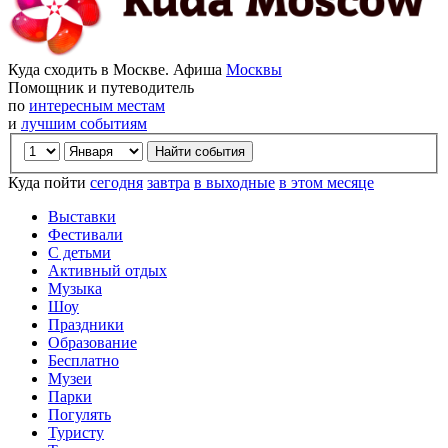
Куда сходить в Москве. Афиша
Москвы
Помощник и путеводитель
по
интересным местам
и
лучшим событиям
Куда пойти
сегодня
завтра
в выходные
в этом месяце
Выставки
Фестивали
С детьми
Активный отдых
Музыка
Шоу
Праздники
Образование
Бесплатно
Музеи
Парки
Погулять
Туристу