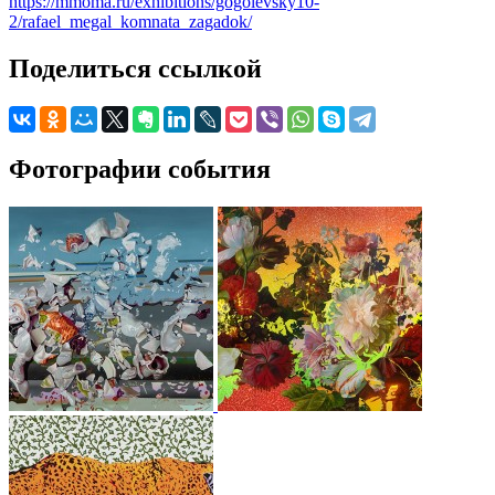
https://mmoma.ru/exhibitions/gogolevsky10-
2/rafael_megal_komnata_zagadok/
Поделиться ссылкой
Фотографии события