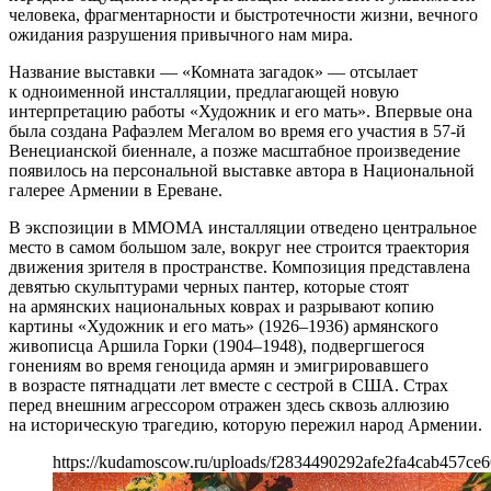
человека, фрагментарности и быстротечности жизни, вечного
ожидания разрушения привычного нам мира.
Название выставки — «Комната загадок» — отсылает
к одноименной инсталляции, предлагающей новую
интерпретацию работы «Художник и его мать». Впервые она
была создана Рафаэлем Мегалом во время его участия в 57-й
Венецианской биеннале, а позже масштабное произведение
появилось на персональной выставке автора в Национальной
галерее Армении в Ереване.
В экспозиции в ММОМА инсталляции отведено центральное
место в самом большом зале, вокруг нее строится траектория
движения зрителя в пространстве. Композиция представлена
девятью скульптурами черных пантер, которые стоят
на армянских национальных коврах и разрывают копию
картины «Художник и его мать» (1926–1936) армянского
живописца Аршила Горки (1904–1948), подвергшегося
гонениям во время геноцида армян и эмигрировавшего
в возрасте пятнадцати лет вместе с сестрой в США. Страх
перед внешним агрессором отражен здесь сквозь аллюзию
на историческую трагедию, которую пережил народ Армении.
https://kudamoscow.ru/uploads/f2834490292afe2fa4cab457ce6