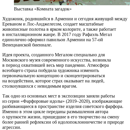
Выставка «Комната загадок»
Художник, родившийся в Армении и сегодня живущий между
Ереваном и Лос-Анджелесом, создает масштабные
живописные полотна в ярком колорите, а также работает
в инсталляционном жанре. В 2017 году Рафаэль Мегал
единолично оформил павильон Армении на 57-ой
Венецианской биеннале.
Идея проекта, созданного Мегалом специально для
Московского музея современного искусства, возникла
в период охватившей весь мир пандемии. Атмосфера
всеобщего страха побудила художника изменить
первоначальную концепцию и сконцентрироваться
на воздействии, которое страх оказывает на людей,
столкнувшихся с невидимым врагом.
Так одно из основных мест в экспозиции заняли работы
из серии «Фарфоровые идолы» (2019–2020), изображающие
разбивающиеся в пространстве изделия советского фарфора.
Именно в этом цикле переданы размышления автора
о хрупкости жизни, пришедшие в его творчество на смену
более ранней рефлексии об идолопоклонничестве и природе
агрессии.