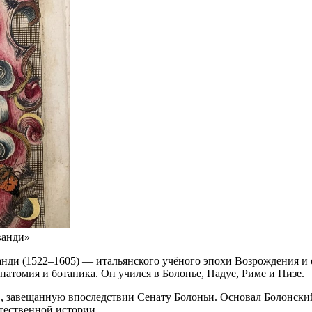
ванди»
ди (1522–1605) — итальянского учёного эпохи Возрождения и о
натомия и ботаника. Он учился в Болонье, Падуе, Риме и Пизе.
 завещанную впоследствии Сенату Болоньи. Основал Болонский
тественной истории.