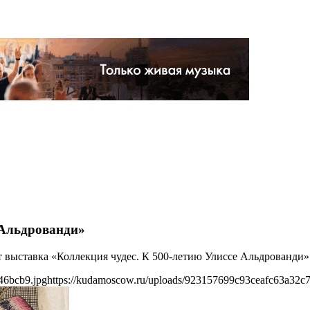
 Альдрованди»
т выставка «Коллекция чудес. К 500-летию Улиссе Альдрованди»
46bcb9.jpg
https://kudamoscow.ru/uploads/923157699c93ceafc63a32c