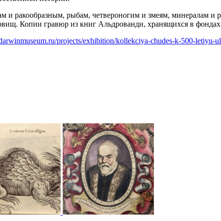
 и ракообразным, рыбам, четвероногим и змеям, минералам и 
овищ. Копии гравюр из книг Альдрованди, хранящихся в фондах 
darwinmuseum.ru/projects/exhibition/kollekciya-chudes-k-500-letiyu-ul