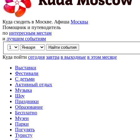
Куда сходить в Москве. Афиша
Москвы
Помощник и путеводитель
по
интересным местам
и
лучшим событиям
Куда пойти
сегодня
завтра
в выходные
в этом месяце
Выставки
Фестивали
С детьми
Активный отдых
Музыка
Шоу
Праздники
Образование
Бесплатно
Музеи
Парки
Погулять
Туристу