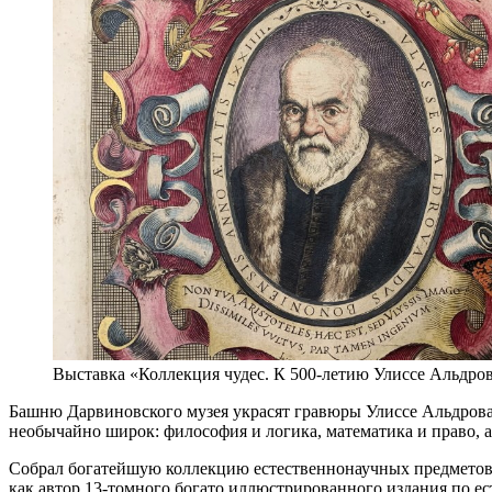
Выставка «Коллекция чудес. К 500-летию Улиссе Альдро
Башню Дарвиновского музея украсят гравюры Улиссе Альдрован
необычайно широк: философия и логика, математика и право, а
Собрал богатейшую коллекцию естественнонаучных предметов,
как автор 13-томного богато иллюстрированного издания по ес