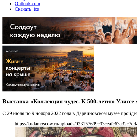
Outlook.com
Скачать .ics
Выставка «Коллекция чудес. К 500-летию Улиссе
С 29 июля по 9 ноября 2022 года в Дарвиновском музее пройде
https://kudamoscow.ru/uploads/923157699c93ceafc63a32c7dd