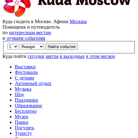
Куда сходить в Москве. Афиша
Москвы
Помощник и путеводитель
по
интересным местам
и
лучшим событиям
Куда пойти
сегодня
завтра
в выходные
в этом месяце
Выставки
Фестивали
С детьми
Активный отдых
Музыка
Шоу
Праздники
Образование
Бесплатно
Музеи
Парки
Погулять
Туристу