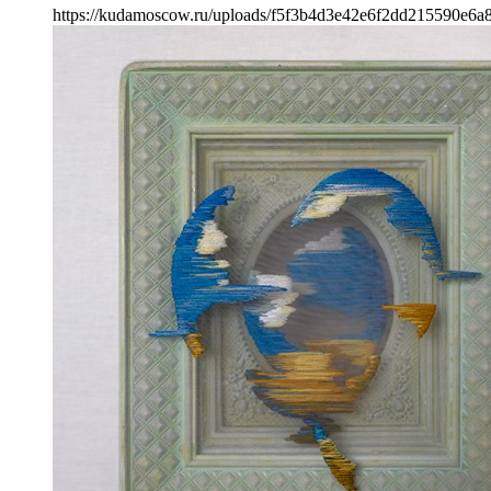
https://kudamoscow.ru/uploads/f5f3b4d3e42e6f2dd215590e6a8