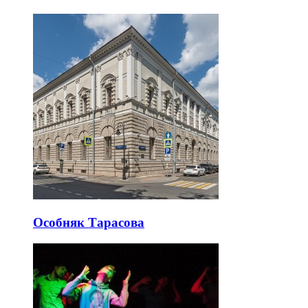
Особняк Тарасова