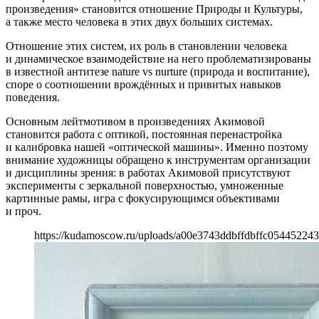
произведения» становится отношение Природы и Культуры,
а также место человека в этих двух больших системах.
Отношение этих систем, их роль в становлении человека
и динамическое взаимодействие на него проблематизированы
в известной антитезе nature vs nurture (природа и воспитание),
споре о соотношении врождённых и привитых навыков
поведения.
Основным лейтмотивом в произведениях Акимовой
становится работа с оптикой, постоянная перенастройка
и калибровка нашей «оптической машины». Именно поэтому
внимание художницы обращено к инструментам организации
и дисциплины зрения: в работах Акимовой присутствуют
эксперименты с зеркальной поверхностью, умноженные
картинные рамы, игра с фокусирующимся объективами
и проч.
https://kudamoscow.ru/uploads/a00e3743ddbffdbffc054452243