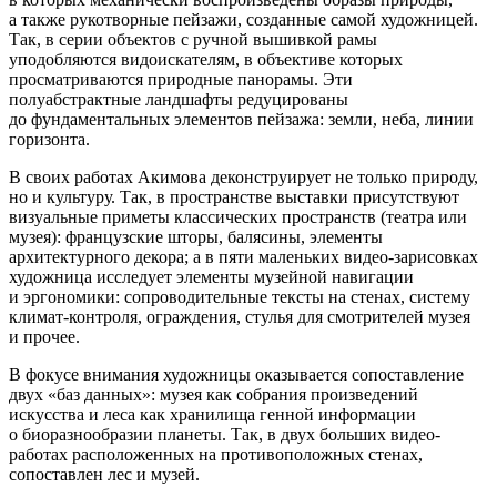
а также рукотворные пейзажи, созданные самой художницей.
Так, в серии объектов с ручной вышивкой рамы
уподобляются видоискателям, в объективе которых
просматриваются природные панорамы. Эти
полуабстрактные ландшафты редуцированы
до фундаментальных элементов пейзажа: земли, неба, линии
горизонта.
В своих работах Акимова деконструирует не только природу,
но и культуру. Так, в пространстве выставки присутствуют
визуальные приметы классических пространств (театра или
музея): французские шторы, балясины, элементы
архитектурного декора; а в пяти маленьких видео-зарисовках
художница исследует элементы музейной навигации
и эргономики: сопроводительные тексты на стенах, систему
климат-контроля, ограждения, стулья для смотрителей музея
и прочее.
В фокусе внимания художницы оказывается сопоставление
двух «баз данных»: музея как собрания произведений
искусства и леса как хранилища генной информации
о биоразнообразии планеты. Так, в двух больших видео-
работах расположенных на противоположных стенах,
сопоставлен лес и музей.