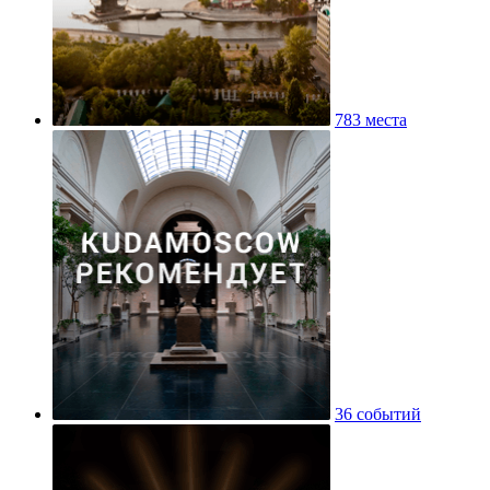
783 места
36 событий