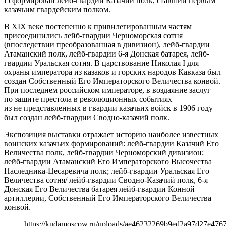
I сформирован лейб-гвардии Казачий полк, ставший первым
казачьим гвардейским полком.
В XIX веке постепенно к привилегированным частям
присоединились лейб-гвардии Черноморская сотня
(впоследствии преобразованная в дивизион), лейб-гвардии
Атаманский полк, лейб-гвардии 6-я Донская батарея, лейб-
гвардии Уральская сотня. В царствование Николая I для
охраны императора из казаков и горских народов Кавказа был
создан Собственный Его Императорского Величества конвой.
При последнем российском императоре, в воздаяние заслуг
по защите престола в революционных событиях
из не представленных в гвардии казачьих войск в 1906 году
был создан лейб-гвардии Сводно-казачий полк.
Экспозиция выставки отражает историю наиболее известных
воинских казачьих формирований: лейб-гвардии Казачий Его
Величества полк, лейб-гвардии Черноморский дивизион;
лейб-гвардии Атаманский Его Императорского Высочества
Наследника-Цесаревича полк; лейб-гвардии Уральская Его
Величества сотня/ лейб-гвардии Сводно-Казачий полк, 6-я
Донская Его Величества батарея лейб-гвардии Конной
артиллерии, Собственный Его Императорского Величества
конвой.
https://kudamoscow.ru/uploads/ae46232269b9ed2a97d27e4767