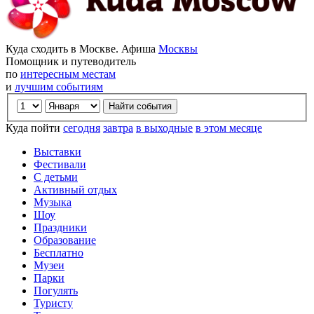
Куда сходить в Москве. Афиша
Москвы
Помощник и путеводитель
по
интересным местам
и
лучшим событиям
Куда пойти
сегодня
завтра
в выходные
в этом месяце
Выставки
Фестивали
С детьми
Активный отдых
Музыка
Шоу
Праздники
Образование
Бесплатно
Музеи
Парки
Погулять
Туристу