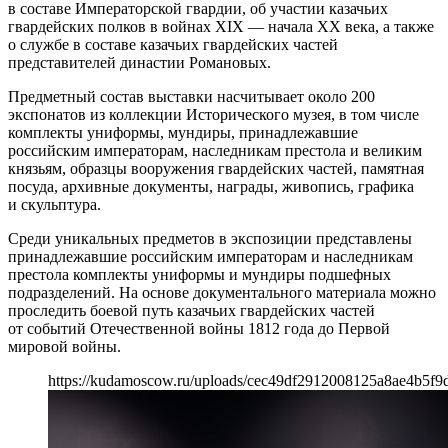
в составе Императорской гвардии, об участии казачьих
гвардейских полков в войнах XIX — начала ХХ века, а также
о службе в составе казачьих гвардейских частей
представителей династии Романовых.
Предметный состав выставки насчитывает около 200
экспонатов из коллекции Исторического музея, в том числе
комплекты униформы, мундиры, принадлежавшие
российским императорам, наследникам престола и великим
князьям, образцы вооружения гвардейских частей, памятная
посуда, архивные документы, награды, живопись, графика
и скульптура.
Среди уникальных предметов в экспозиции представлены
принадлежавшие российским императорам и наследникам
престола комплекты униформы и мундиры подшефных
подразделений. На основе документального материала можно
проследить боевой путь казачьих гвардейских частей
от событий Отечественной войны 1812 года до Первой
мировой войны.
https://kudamoscow.ru/uploads/cec49df2912008125a8ae4b5f9