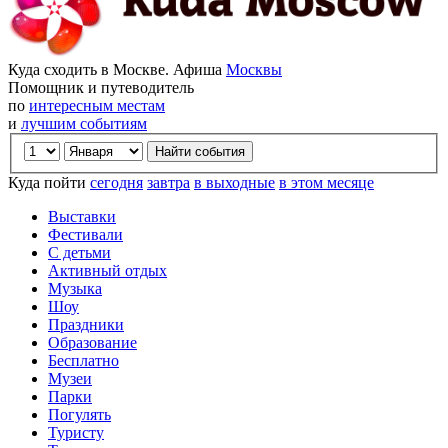
Куда сходить в Москве. Афиша
Москвы
Помощник и путеводитель
по
интересным местам
и
лучшим событиям
Куда пойти
сегодня
завтра
в выходные
в этом месяце
Выставки
Фестивали
С детьми
Активный отдых
Музыка
Шоу
Праздники
Образование
Бесплатно
Музеи
Парки
Погулять
Туристу