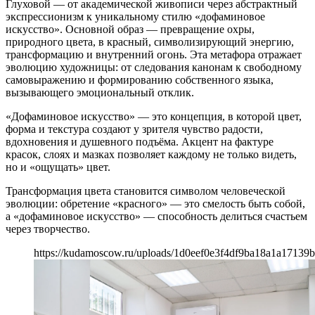
Глуховой — от академической живописи через абстрактный
экспрессионизм к уникальному стилю «дофаминовое
искусство». Основной образ — превращение охры,
природного цвета, в красный, символизирующий энергию,
трансформацию и внутренний огонь. Эта метафора отражает
эволюцию художницы: от следования канонам к свободному
самовыражению и формированию собственного языка,
вызывающего эмоциональный отклик.
«Дофаминовое искусство» — это концепция, в которой цвет,
форма и текстура создают у зрителя чувство радости,
вдохновения и душевного подъёма. Акцент на фактуре
красок, слоях и мазках позволяет каждому не только видеть,
но и «ощущать» цвет.
Трансформация цвета становится символом человеческой
эволюции: обретение «красного» — это смелость быть собой,
а «дофаминовое искусство» — способность делиться счастьем
через творчество.
https://kudamoscow.ru/uploads/1d0eef0e3f4df9ba18a1a17139