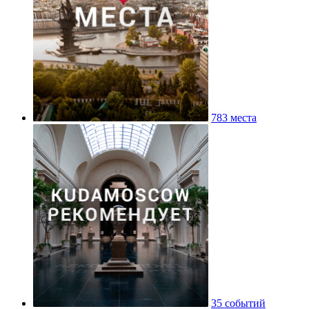
783 места
35 событий