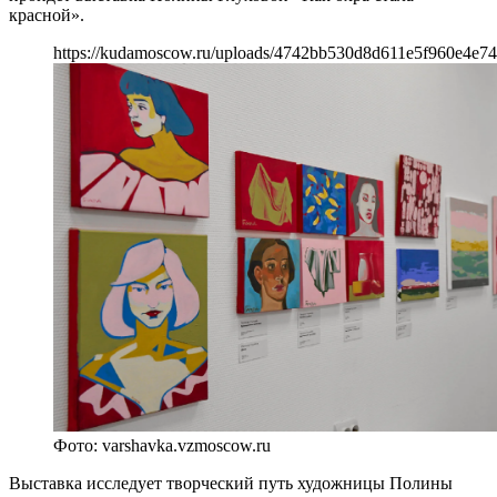
красной».
https://kudamoscow.ru/uploads/4742bb530d8d611e5f960e4e7
Фото: varshavka.vzmoscow.ru
Выставка исследует творческий путь художницы Полины