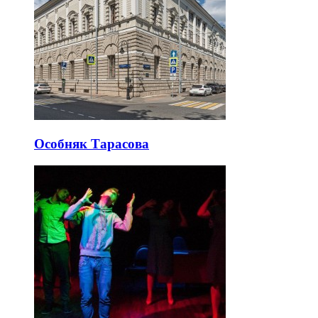
Особняк Тарасова