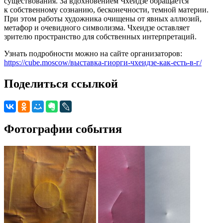
существования. За вдохновением Чхеидзе обращается
к собственному сознанию, бесконечности, темной материи.
При этом работы художника очищены от явных аллюзий,
метафор и очевидного символизма. Чхеидзе оставляет
зрителю пространство для собственных интерпретаций.
Узнать подробности можно на сайте организаторов:
https://cube.moscow/выставка-гиорги-чхеидзе-как-есть-в-г/
Поделиться ссылкой
Фотографии события