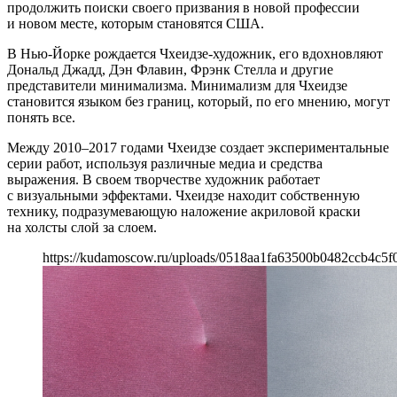
продолжить поиски своего призвания в новой профессии
и новом месте, которым становятся США.
В Нью-Йорке рождается Чхеидзе-художник, его вдохновляют
Дональд Джадд, Дэн Флавин, Фрэнк Стелла и другие
представители минимализма. Минимализм для Чхеидзе
становится языком без границ, который, по его мнению, могут
понять все.
Между 2010–2017 годами Чхеидзе создает экспериментальные
серии работ, используя различные медиа и средства
выражения. В своем творчестве художник работает
с визуальными эффектами. Чхеидзе находит собственную
технику, подразумевающую наложение акриловой краски
на холсты слой за слоем.
https://kudamoscow.ru/uploads/0518aa1fa63500b0482ccb4c5f