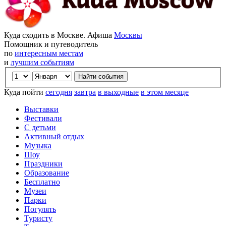
Куда сходить в Москве. Афиша
Москвы
Помощник и путеводитель
по
интересным местам
и
лучшим событиям
Куда пойти
сегодня
завтра
в выходные
в этом месяце
Выставки
Фестивали
С детьми
Активный отдых
Музыка
Шоу
Праздники
Образование
Бесплатно
Музеи
Парки
Погулять
Туристу