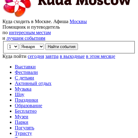
Куда сходить в Москве. Афиша
Москвы
Помощник и путеводитель
по
интересным местам
и
лучшим событиям
Куда пойти
сегодня
завтра
в выходные
в этом месяце
Выставки
Фестивали
С детьми
Активный отдых
Музыка
Шоу
Праздники
Образование
Бесплатно
Музеи
Парки
Погулять
Туристу