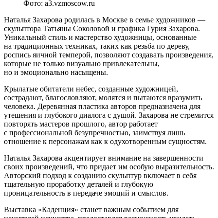
Фото: a3.vzmoscow.ru
Наталья Захарова родилась в Москве в семье художников —
скульптора Татьяны Соколовой и графика Гурия Захарова.
Уникальный стиль и мастерство художницы, основанные
на традиционных техниках, таких как резьба по дереву,
роспись яичной темперой, позволяют создавать произведения,
которые не только визуально привлекательны,
но и эмоционально насыщены.
Крылатые обитатели небес, созданные художницей,
сострадают, благословляют, молятся и пытаются вразумить
человека. Деревянная пластика авторов предназначена для
утешения и глубокого диалога с душой. Захарова не стремится
повторять мастеров прошлого, автор работает
с профессиональной безупречностью, заимствуя лишь
отношение к персонажам как к одухотворенным сущностям.
Наталья Захарова акцентирует внимание на завершенности
своих произведений, что придает им особую выразительность.
Авторский подход к созданию скульптур включает в себя
тщательную проработку деталей и глубокую
проницательность в передаче эмоций и смыслов.
Выставка «Каденция» станет важным событием для