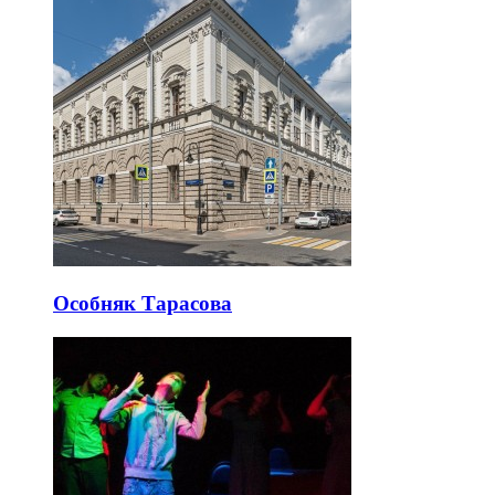
Особняк Тарасова