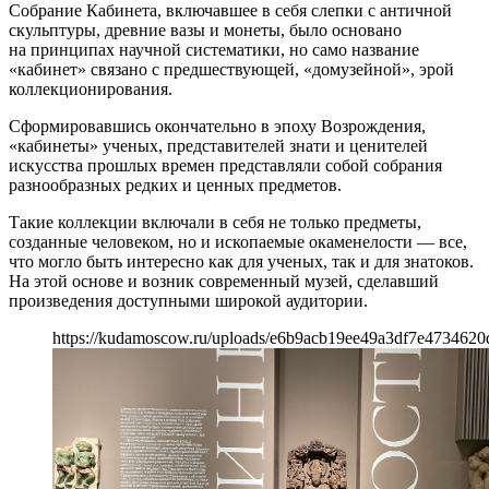
Собрание Кабинета, включавшее в себя слепки с античной
скульптуры, древние вазы и монеты, было основано
на принципах научной систематики, но само название
«кабинет» связано с предшествующей, «домузейной», эрой
коллекционирования.
Сформировавшись окончательно в эпоху Возрождения,
«кабинеты» ученых, представителей знати и ценителей
искусства прошлых времен представляли собой собрания
разнообразных редких и ценных предметов.
Такие коллекции включали в себя не только предметы,
созданные человеком, но и ископаемые окаменелости — все,
что могло быть интересно как для ученых, так и для знатоков.
На этой основе и возник современный музей, сделавший
произведения доступными широкой аудитории.
https://kudamoscow.ru/uploads/e6b9acb19ee49a3df7e4734620