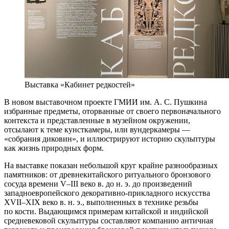
Выставка «Кабинет редкостей»
В новом выставочном проекте ГМИИ им. А. С. Пушкина
избранные предметы, оторванные от своего первоначального
контекста и представленные в музейном окружении,
отсылают к теме кунсткамеры, или вундеркамеры —
«собрания диковин», и иллюстрируют историю скульптуры
как жизнь природных форм.
На выставке показан небольшой круг крайне разнообразных
памятников: от древнекитайского ритуального бронзового
сосуда времени V–III веко в. до н. э. до произведений
западноевропейского декоративно-прикладного искусства
XVII–XIX веко в. н. э., выполненных в технике резьбы
по кости. Выдающимся примерам китайской и индийской
средневековой скульптуры составляют компанию античная