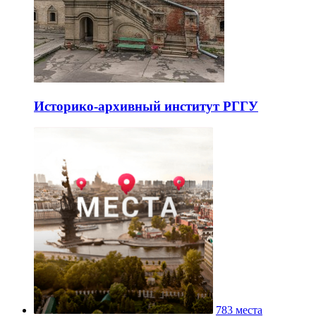
Историко-архивный институт РГГУ
783 места