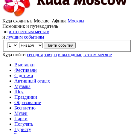
Куда сходить в Москве. Афиша
Москвы
Помощник и путеводитель
по
интересным местам
и
лучшим событиям
Куда пойти
сегодня
завтра
в выходные
в этом месяце
Выставки
Фестивали
С детьми
Активный отдых
Музыка
Шоу
Праздники
Образование
Бесплатно
Музеи
Парки
Погулять
Туристу