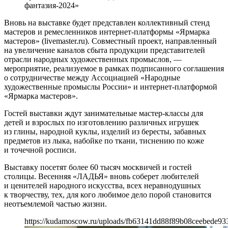
фантазия-2024»
Вновь на выставке будет представлен коллективный стенд
мастеров и ремесленников интернет-платформы «Ярмарка
мастеров» (livemaster.ru). Совместный проект, направленный
на увеличение каналов сбыта продукции представителей
отрасли народных художественных промыслов, —
мероприятие, реализуемое в рамках подписанного соглашения
о сотрудничестве между Ассоциацией «Народные
художественные промыслы России» и интернет-платформой
«Ярмарка мастеров».
Гостей выставки ждут занимательные мастер-классы для
детей и взрослых по изготовлению различных игрушек
из глины, народной куклы, изделий из бересты, забавных
предметов из лыка, набойке по ткани, тиснению по коже
и точечной росписи.
Выставку посетят более 60 тысяч москвичей и гостей
столицы. Весенняя «ЛАДЬЯ» вновь соберет любителей
и ценителей народного искусства, всех неравнодушных
к творчеству, тех, для кого любимое дело порой становится
неотъемлемой частью жизни.
https://kudamoscow.ru/uploads/fb63141dd88f89b08ceebede93