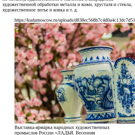
художественной обработки металла и кожи, хрусталя и стекла,
художественное литье и ковка и т. д.
https://kudamoscow.ru/uploads/d838ec568b7c4d0a4c13dc7d5
Выставка-ярмарка народных художественных
промыслов России «ЛАДЬЯ. Весенняя