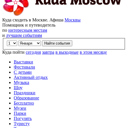
Куда сходить в Москве. Афиша
Москвы
Помощник и путеводитель
по
интересным местам
и
лучшим событиям
Куда пойти
сегодня
завтра
в выходные
в этом месяце
Выставки
Фестивали
С детьми
Активный отдых
Музыка
Шоу
Праздники
Образование
Бесплатно
Музеи
Парки
Погулять
Туристу