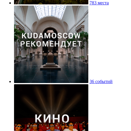
783 места
36 событий