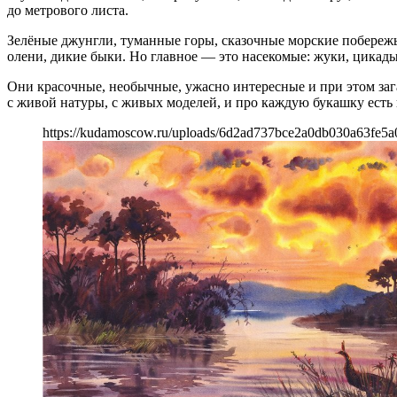
до метрового листа.
Зелёные джунгли, туманные горы, сказочные морские побережья
олени, дикие быки. Но главное — это насекомые: жуки, цикады
Они красочные, необычные, ужасно интересные и при этом з
с живой натуры, с живых моделей, и про каждую букашку есть 
https://kudamoscow.ru/uploads/6d2ad737bce2a0db030a63fe5a