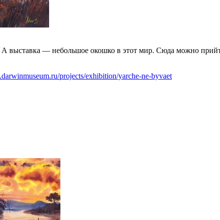
ь. А выставка — небольшое окошко в этот мир. Сюда можно прийт
.darwinmuseum.ru/projects/exhibition/yarche-ne-byvaet