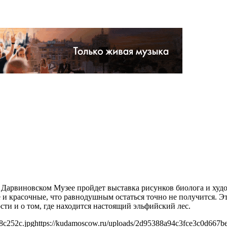
ном Дарвиновском Музее пройдет выставка рисунков биолога и х
 и красочные, что равнодушным остаться точно не получится. Эт
ти и о том, где находится настоящий эльфийский лес.
8c252c.jpg
https://kudamoscow.ru/uploads/2d95388a94c3fce3c0d667b