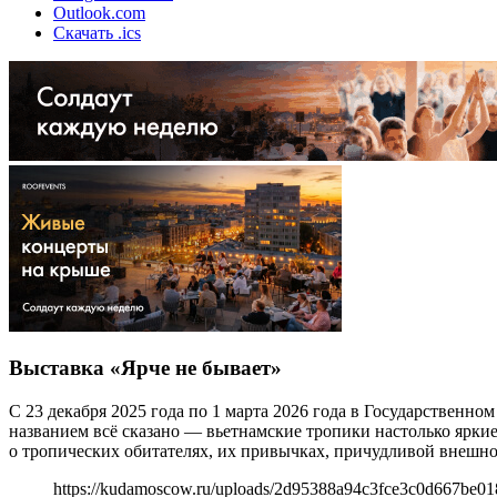
Outlook.com
Скачать .ics
Выставка «Ярче не бывает»
С 23 декабря 2025 года по 1 марта 2026 года в Государствен
названием всё сказано — вьетнамские тропики настолько яркие
о тропических обитателях, их привычках, причудливой внешнос
https://kudamoscow.ru/uploads/2d95388a94c3fce3c0d667be01