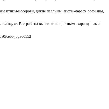
кие птицы-носороги, дикие павлины, аисты-марабу, обезьяны,
льной науке. Все работы выполнены цветными карандашами
5a0fcebb.jpg
800
552