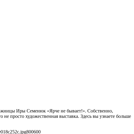
удожницы Иры Семенюк «Ярче не бывает!». Собственно,
о не просто художественная выставка. Здесь вы узнаете больше
e018c252c.jpg
800
600