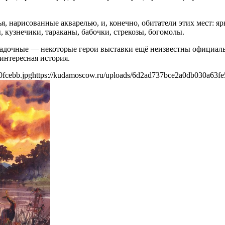
, нарисованные акварелью, и, конечно, обитатели этих мест: яр
, кузнечики, тараканы, бабочки, стрекозы, богомолы.
агадочные — некоторые герои выставки ещё неизвестны официа
интересная история.
0fcebb.jpg
https://kudamoscow.ru/uploads/6d2ad737bce2a0db030a63fe