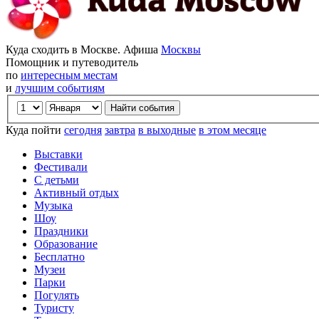
Куда сходить в Москве. Афиша
Москвы
Помощник и путеводитель
по
интересным местам
и
лучшим событиям
Куда пойти
сегодня
завтра
в выходные
в этом месяце
Выставки
Фестивали
С детьми
Активный отдых
Музыка
Шоу
Праздники
Образование
Бесплатно
Музеи
Парки
Погулять
Туристу