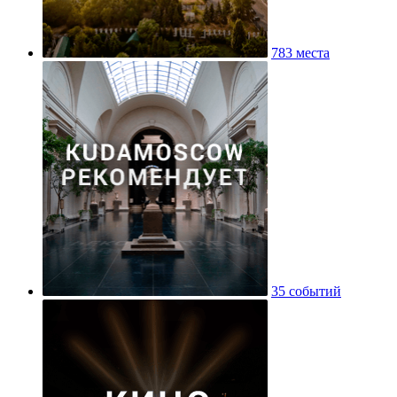
783 места
35 событий