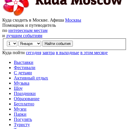
Куда сходить в Москве. Афиша
Москвы
Помощник и путеводитель
по
интересным местам
и
лучшим событиям
Куда пойти
сегодня
завтра
в выходные
в этом месяце
Выставки
Фестивали
С детьми
Активный отдых
Музыка
Шоу
Праздники
Образование
Бесплатно
Музеи
Парки
Погулять
Туристу