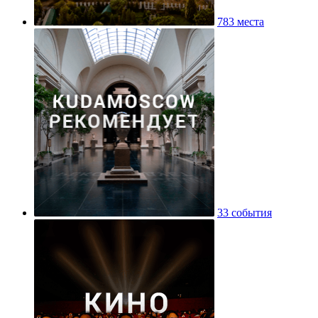
783 места
33 события