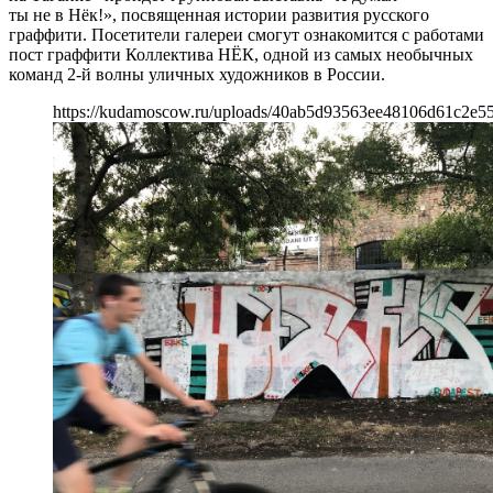
ты не в Нёк!», посвященная истории развития русского
граффити. Посетители галереи смогут ознакомится с работами
пост граффити Коллектива НЁК, одной из самых необычных
команд 2-й волны уличных художников в России.
https://kudamoscow.ru/uploads/40ab5d93563ee48106d61c2e5