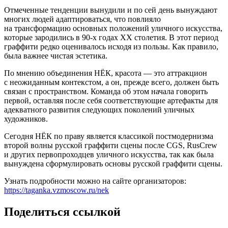
Отмеченные тенденции вынудили и по сей день вынуждают
многих людей адаптироваться, что повлияло
на трансформацию основных положений уличного искусства,
которые зародились в 90-х годах XX столетия. В этот период
граффити редко оценивалось исходя из пользы. Как правило,
была важнее чистая эстетика.
По мнению объединения НЁК, красота — это аттракцион
с неожиданным контекстом, а он, прежде всего, должен быть
связан с пространством. Команда об этом начала говорить
первой, оставляя после себя соответствующие артефакты для
адекватного развития следующих поколений уличных
художников.
Сегодня НЁК по праву является классикой постмодернизма
второй волны русской граффити сцены после CGS, RusCrew
и других первопроходцев уличного искусства, так как была
вынуждена сформулировать основы русской граффити сцены.
Узнать подробности можно на сайте организаторов:
https://taganka.vzmoscow.ru/nek
Поделиться ссылкой