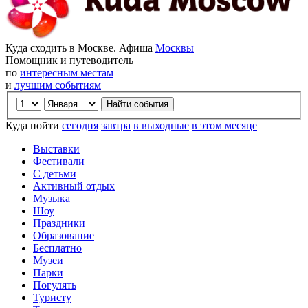
Куда сходить в Москве. Афиша
Москвы
Помощник и путеводитель
по
интересным местам
и
лучшим событиям
Куда пойти
сегодня
завтра
в выходные
в этом месяце
Выставки
Фестивали
С детьми
Активный отдых
Музыка
Шоу
Праздники
Образование
Бесплатно
Музеи
Парки
Погулять
Туристу