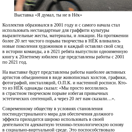
Выставка «Я думал, ты не в Нёк»
Коллектив образовался в 2001 году и с самого начала стал
использовать нестандартные для граффити культуры
выразительные жесты, материалы, и локации. На протяжении
более 20 лет чистого порыва творчества в НЁК вливались
новые поколения художников и каждый оставлял свой след
в истории команды, а в 2021 ребята выпустили одноименную
книгу к 20летнему юбилею где представлены работы с 2001
по 2021 год.
На выставке будут представлены работы наиболее активных
артистов объединения в виде живописных холстов, графики,
фотографий, инсталляций, О.П.К. и настенной росписи. Кто-
то из НЁК однажды сказал: «Мы просто веселились
в страстном творческом порыве избегая привычных
эстетических сентенций, а через 20 лет нам сказали…».
Современному обществу в условиях становления
постиндустриального мира для обеспечения должного
эффекта приходится широко использовать в своей
деятельности адекватную технико-технологическую основу
в социально-виртуальной среде. Это поспособствовало