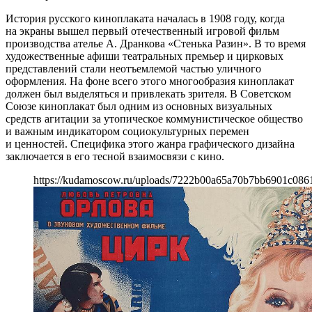
История русского киноплаката началась в 1908 году, когда
на экраны вышел первый отечественный игровой фильм
производства ателье А. Дранкова «Стенька Разин». В то время
художественные афиши театральных премьер и цирковых
представлений стали неотъемлемой частью уличного
оформления. На фоне всего этого многообразия киноплакат
должен был выделяться и привлекать зрителя. В Советском
Союзе киноплакат был одним из основных визуальных
средств агитации за утопическое коммунистическое общество
и важным индикатором социокультурных перемен
и ценностей. Специфика этого жанра графического дизайна
заключается в его тесной взаимосвязи с кино.
https://kudamoscow.ru/uploads/7222b00a65a70b7bb6901c086