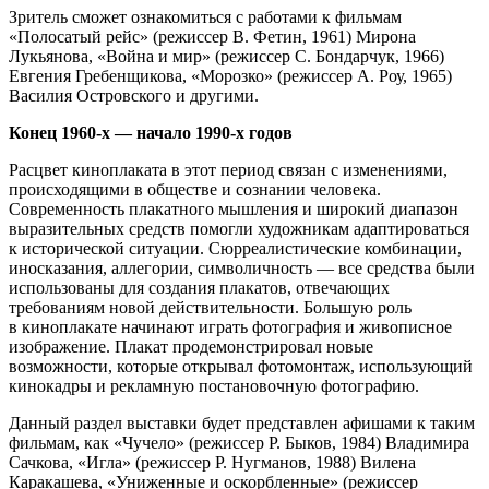
Зритель сможет ознакомиться с работами к фильмам
«Полосатый рейс» (режиссер В. Фетин, 1961) Мирона
Лукьянова, «Война и мир» (режиссер С. Бондарчук, 1966)
Евгения Гребенщикова, «Морозко» (режиссер А. Роу, 1965)
Василия Островского и другими.
Конец 1960-х — начало 1990-х годов
Расцвет киноплаката в этот период связан с изменениями,
происходящими в обществе и сознании человека.
Современность плакатного мышления и широкий диапазон
выразительных средств помогли художникам адаптироваться
к исторической ситуации. Сюрреалистические комбинации,
иносказания, аллегории, символичность — все средства были
использованы для создания плакатов, отвечающих
требованиям новой действительности. Большую роль
в киноплакате начинают играть фотография и живописное
изображение. Плакат продемонстрировал новые
возможности, которые открывал фотомонтаж, использующий
кинокадры и рекламную постановочную фотографию.
Данный раздел выставки будет представлен афишами к таким
фильмам, как «Чучело» (режиссер Р. Быков, 1984) Владимира
Сачкова, «Игла» (режиссер Р. Нугманов, 1988) Вилена
Каракашева, «Униженные и оскорбленные» (режиссер