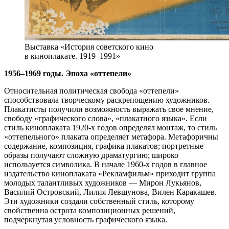
Выставка «История советского кино
в киноплакате. 1919–1991»
1956–1969 годы. Эпоха «оттепели»
Относительная политическая свобода «оттепели»
способствовала творческому раскрепощению художников.
Плакатисты получили возможность выражать свое мнение,
свободу «графического слова», «плакатного языка». Если
стиль киноплаката 1920-х годов определял монтаж, то стиль
«оттепельного» плаката определяет метафора. Метафоричны
содержание, композиция, графика плакатов; портретные
образы получают сложную драматургию; широко
используется символика. В начале 1960-х годов в главное
издательство киноплаката «Рекламфильм» приходит группа
молодых талантливых художников — Мирон Лукьянов,
Василий Островский, Лилия Левшунова, Вилен Каракашев.
Эти художники создали собственный стиль, которому
свойственна острота композиционных решений,
подчеркнутая условность графического языка.