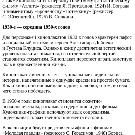
а также киноплакаты к первому советскому фантастическому
фильму «Аэлита» (режиссер Я. Протазанов, 1924) И. Бограда
и знаменитому «Броненосцу «Потемкину» (режиссер
С. Эйзенштейн, 1925) В. Силкина.
1930-е — середина 1950-х годов
Для персонажей киноплакатов 1930-х годов характерен пафос
и социальный оптимизм героев Александра Дейнеки
и Густава Клуциса. Однако к концу десятилетия эстетический
уровень плаката снижается, его отличительной чертой
становится схематизм. Киноплакат перестает играть заметную
роль в художественной жизни.
Киноплакаты военных лет — уникальные свидетельства
истории, напечатанные в одну-две краски на простой бумаге.
Как и кино, они напоминали о доме, о любви, о том, во имя
чего стоило побеждать.
В 1950-е годы киноплакат становится сюжетно-
психологическим, раскрывая содержание и дух фильма.
Художники-графики используют язык соцреализма,
подчеркивая торжественность момента истории.
В экспозиции будут представлены афиши к фильмам
«Молодая гвардия» (режиссер С. Герасимов, 1948) Бориса