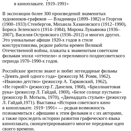
в киноплакате. 1919–1991»
В экспозиции более 300 произведений знаменитых
художников-графиков — Владимира (1899–1982) и Георгия
(1900–1933) Стенбергов, Михаила Хазановского (1912–1990),
Бориса Зеленского (1914–1984), Мирона Лукьянова (1936–
2007), Василия Островского (1936–2012) и многих других.
Это уникальные афиши 1920-х годов в стиле
конструктивизма, редкие работы времен Великой
Отечественной войны, плакаты к знаменитым советским
фильмам эпохи «оттепели» и переломного позднесоветского
периода 1970–1990-х годов.
Российские зрители знают и любят легендарные фильмы
«Девять дней одного года» (режиссер М. Ромм, 1962),
«Иваново детство» (режиссер А. Тарковский, 1962),
«Не горюй!» (режиссер Г. Данелия, 1968), «Бриллиантовая
рука» (режиссер Л. Гайдай, 1969), «Белое солнце пустыни»
(режиссер В. Мотыль, 1970), «Двенадцать стульев» (режиссер
Л. Гайдай,1971). Выставка «История советского кино
в киноплакате. 1919−1991» — редкая возможность
познакомиться с афишами к этим фильмам и с их авторами,
а также проследить историю развития графического языка
киноплаката, сконцентрировавшего многие передовые идеи
своего времени.