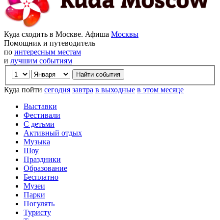
Куда сходить в Москве. Афиша
Москвы
Помощник и путеводитель
по
интересным местам
и
лучшим событиям
Куда пойти
сегодня
завтра
в выходные
в этом месяце
Выставки
Фестивали
С детьми
Активный отдых
Музыка
Шоу
Праздники
Образование
Бесплатно
Музеи
Парки
Погулять
Туристу