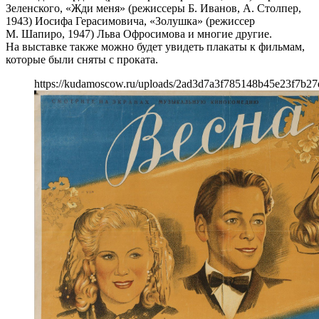
Зеленского, «Жди меня» (режиссеры Б. Иванов, А. Столпер,
1943) Иосифа Герасимовича, «Золушка» (режиссер
М. Шапиро, 1947) Льва Офросимова и многие другие.
На выставке также можно будет увидеть плакаты к фильмам,
которые были сняты с проката.
https://kudamoscow.ru/uploads/2ad3d7a3f785148b45e23f7b27