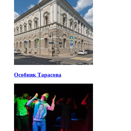
Особняк Тарасова