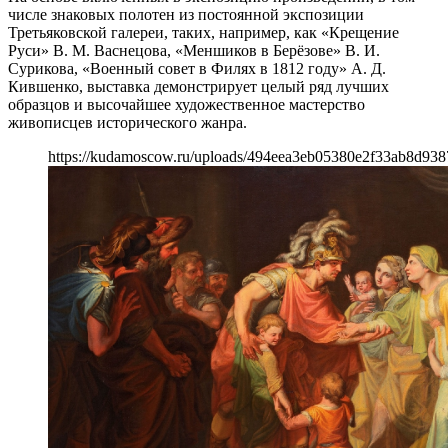
числе знаковых полотен из постоянной экспозиции
Третьяковской галереи, таких, например, как «Крещение
Руси» В. М. Васнецова, «Меншиков в Берёзове» В. И.
Сурикова, «Военный совет в Филях в 1812 году» А. Д.
Кившенко, выставка демонстрирует целый ряд лучших
образцов и высочайшее художественное мастерство
живописцев исторического жанра.
https://kudamoscow.ru/uploads/494eea3eb05380e2f33ab8d938