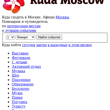
Куда сходить в Москве. Афиша
Москвы
Помощник и путеводитель
по
интересным местам
и
лучшим событиям
Куда пойти
сегодня
завтра
в выходные
в этом месяце
Выставки
Фестивали
С детьми
Активный отдых
Музыка
Шоу
Праздники
Образование
Бесплатно
Музеи
Парки
Погулять
Туристу