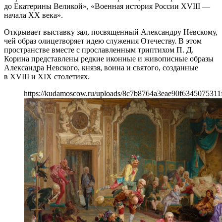
до Екатерины Великой», «Военная история России XVIII —
начала XX века».
Открывает выставку зал, посвященный Александру Невскому,
чей образ олицетворяет идею служения Отечеству. В этом
пространстве вместе с прославленным триптихом П. Д.
Корина представлены редкие иконные и живописные образы
Александра Невского, князя, воина и святого, созданные
в XVIII и XIX столетиях.
https://kudamoscow.ru/uploads/8c7b8764a3eae90f6345075311