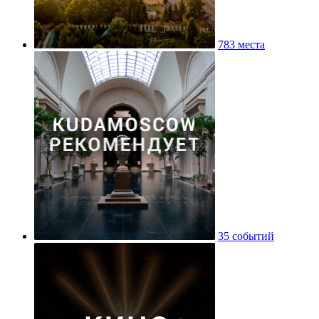
783 места
35 событий