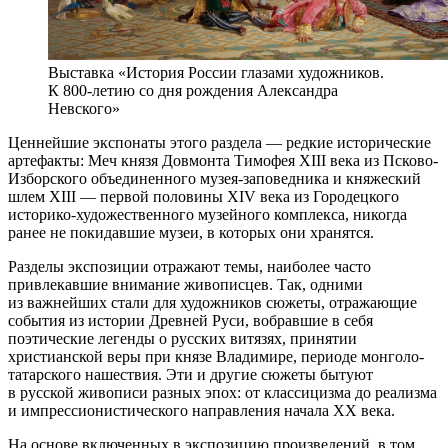
Выставка «История России глазами художников.
К 800-летию со дня рождения Александра
Невского»
Ценнейшие экспонаты этого раздела — редкие исторические
артефакты: Меч князя Довмонта Тимофея XIII века из Псково-
Изборского объединенного музея-заповедника и княжеский
шлем XIII — первой половины XIV века из Городецкого
историко-художественного музейного комплекса, никогда
ранее не покидавшие музеи, в которых они хранятся.
Разделы экспозиции отражают темы, наиболее часто
привлекавшие внимание живописцев. Так, одними
из важнейших стали для художников сюжеты, отражающие
события из истории Древней Руси, вобравшие в себя
поэтические легенды о русских витязях, принятии
христианской веры при князе Владимире, периоде монголо-
татарского нашествия. Эти и другие сюжеты бытуют
в русской живописи разных эпох: от классицизма до реализма
и импрессионистического направления начала XX века.
На основе включенных в экспозицию произведений, в том