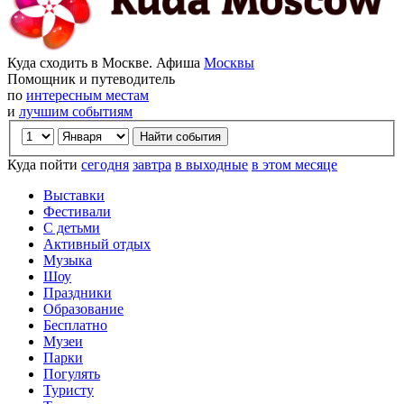
Куда сходить в Москве. Афиша
Москвы
Помощник и путеводитель
по
интересным местам
и
лучшим событиям
Куда пойти
сегодня
завтра
в выходные
в этом месяце
Выставки
Фестивали
С детьми
Активный отдых
Музыка
Шоу
Праздники
Образование
Бесплатно
Музеи
Парки
Погулять
Туристу