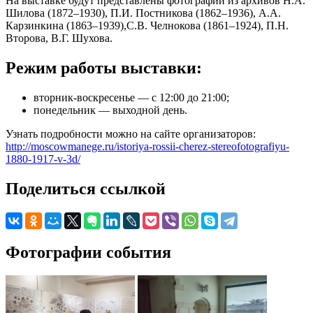
На выставке будут представлены фотографии из архивов Н.А.
Шилова (1872–1930), П.И. Постникова (1862–1936), А.А.
Карзинкина (1863–1939),С.В. Челнокова (1861–1924), П.Н.
Второва, В.Г. Шухова.
Режим работы выставки:
вторник-воскресенье — с 12:00 до 21:00;
понедельник — выходной день.
Узнать подробности можно на сайте организаторов:
http://moscowmanege.ru/istoriya-rossii-cherez-stereofotografiyu-
1880-1917-v-3d/
Поделиться ссылкой
Фотографии события