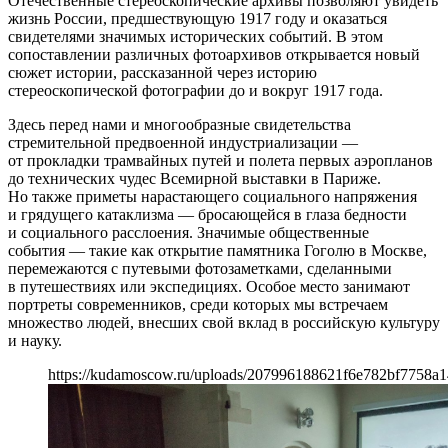
Отечественные стереоскопические архивы позволяют увидеть
жизнь России, предшествующую 1917 году и оказаться
свидетелями значимых исторических событий. В этом
сопоставлении различных фотоархивов открывается новый
сюжет истории, рассказанной через историю
стереоскопической фотографии до и вокруг 1917 года.
Здесь перед нами и многообразные свидетельства
стремительной предвоенной индустриализации —
от прокладки трамвайных путей и полета первых аэропланов
до технических чудес Всемирной выставки в Париже.
Но также приметы нарастающего социального напряжения
и грядущего катаклизма — бросающейся в глаза бедности
и социального расслоения. Значимые общественные
события — такие как открытие памятника Гоголю в Москве,
перемежаются с путевыми фотозаметками, сделанными
в путешествиях или экспедициях. Особое место занимают
портреты современников, среди которых мы встречаем
множество людей, внесших свой вклад в российскую культуру
и науку.
https://kudamoscow.ru/uploads/207996188621f6e782bf7758a1