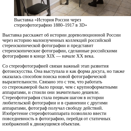
Выставка «История России через
стереофотографию 1880–1917 в 3D»
Выставка расскажет об истории дореволюционной России
через историю малоизученных коллекций российской
стереоскопической фотографии и представит
стереоскопические фотографии, сделанные российскими
фотографами в конце ХIХ — начале ХХ века.
Со стереофотографией связан важный этап развития
фотоискусства. Она выступала и как форма досуга, но также
оказалась способом поиска новой фотографической
выразительности. Связано это с тем, что работать
со стереокамерой было проще, чем с крупноформатными
аппаратами, и стоили они значительно дешевле.
Стереофотография стала первым шагом в истории
любительской фотографии и в сравнении с другими
аппаратами, фотограф получал свободу действий.
Изобретение стереофотоаппарата позволило ввести
повседневность в фотографию, перейдя от статичных
изображений к движущимся объектам.