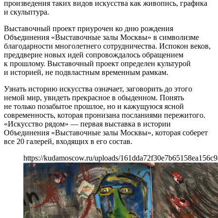
произведения таких видов искусства как живопись, графика
и скульптура.
Выставочный проект приурочен ко дню рождения
Объединения «Выставочные залы Москвы» в символизме
благодарности многолетнего сотрудничества. Испокон веков,
преддверие новых идей сопровождалось обращением
к прошлому. Выставочный проект определен культурой
и историей, не подвластным временным рамкам.
Узнать историю искусства означает, заговорить до этого
немой мир, увидеть прекрасное в обыденном. Понять
не только позабытое прошлое, но и кажущуюся ясной
современность, которая пронизана посланиями пережитого.
«Искусство рядом» — первая выставка в истории
Объединения «Выставочные залы Москвы», которая соберет
все 20 галерей, входящих в его состав.
https://kudamoscow.ru/uploads/161dda72f30e7b65158ea156c9