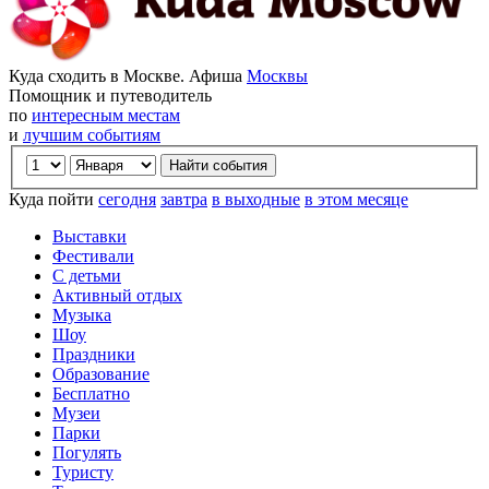
Куда сходить в Москве. Афиша
Москвы
Помощник и путеводитель
по
интересным местам
и
лучшим событиям
Куда пойти
сегодня
завтра
в выходные
в этом месяце
Выставки
Фестивали
С детьми
Активный отдых
Музыка
Шоу
Праздники
Образование
Бесплатно
Музеи
Парки
Погулять
Туристу