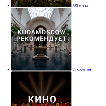
783 места
35 событий