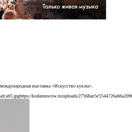
 международная выставка «Искусство куклы».
afca65.jpg
https://kudamoscow.ru/uploads/27568ae5e5544726a66a209