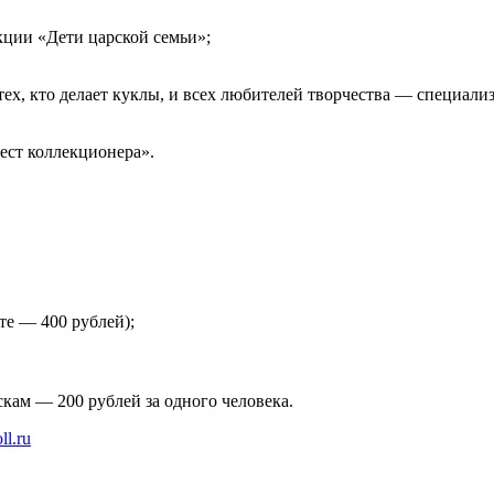
кции «Дети царской семьи»;
ех, кто делает куклы, и всех любителей творчества — специали
ест коллекционера».
те — 400 рублей);
кам — 200 рублей за одного человека.
oll.ru