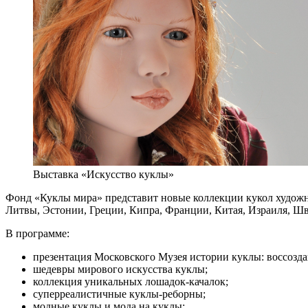
Выставка «Искусство куклы»
Фонд «Куклы мира» представит новые коллекции кукол художн
Литвы, Эстонии, Греции, Кипра, Франции, Китая, Израиля, Ш
В программе:
презентация Московского Музея истории куклы: воссозда
шедевры мирового искусства куклы;
коллекция уникальных лошадок-качалок;
суперреалистичные куклы-реборны;
модные куклы и мода на куклы;