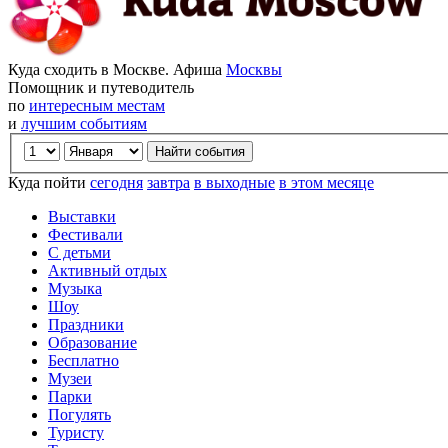
Куда сходить в Москве. Афиша
Москвы
Помощник и путеводитель
по
интересным местам
и
лучшим событиям
Куда пойти
сегодня
завтра
в выходные
в этом месяце
Выставки
Фестивали
С детьми
Активный отдых
Музыка
Шоу
Праздники
Образование
Бесплатно
Музеи
Парки
Погулять
Туристу