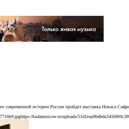
узее современной истории России пройдет выставка Никаса Саф
7716b9.jpg
https://kudamoscow.ru/uploads/51d1eaa9bdbda5456f69c2