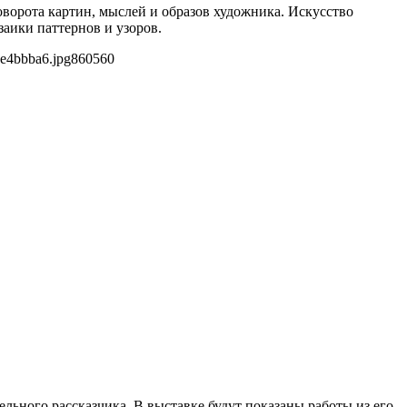
оворота картин, мыслей и образов художника. Искусство
аики паттернов и узоров.
be4bbba6.jpg
860
560
ельного рассказчика. В выставке будут показаны работы из его