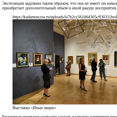
Экспозиция задумана таким образом, что она не имеет ни нача
приобретает дополнительный объем и иной ракурс восприятия.
https://kudamoscow.ru/uploads/fa7b2cc56106d305cff30311be4
Выставка «Иные миры»
Бесшовная проекция позволит создать иллюзию изменения прост