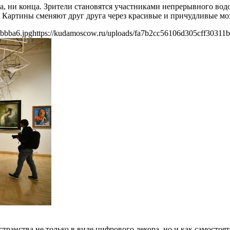
ла, ни конца. Зрители становятся участниками непрерывного вод
 Картины сменяют друг друга через красивые и причудливые моз
bbba6.jpg
https://kudamoscow.ru/uploads/fa7b2cc56106d305cff30311
ранства не только в виде цифрового декора, но и как самостоят