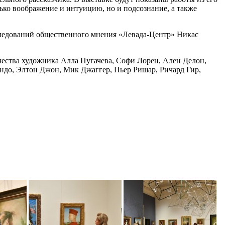
ько воображение и интуицию, но и подсознание, а также
ледований общественного мнения «Левада-Центр» Никас
чества художника Алла Пугачева, Софи Лорен, Ален Делон,
ндо, Элтон Джон, Мик Джаггер, Пьер Ришар, Ричард Гир,