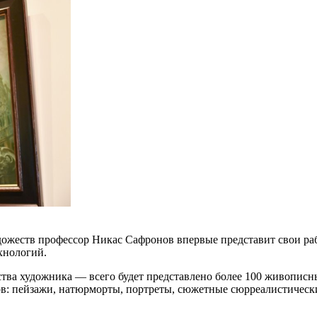
жеств профессор Никас Сафронов впервые представит свои рабо
хнологий.
тва художника — всего будет представлено более 100 живописны
ров: пейзажи, натюрморты, портреты, сюжетные сюрреалистическ