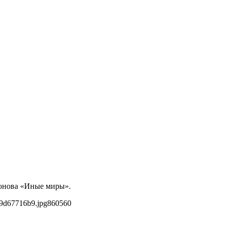
ронова «Иные миры».
89d67716b9.jpg
860
560