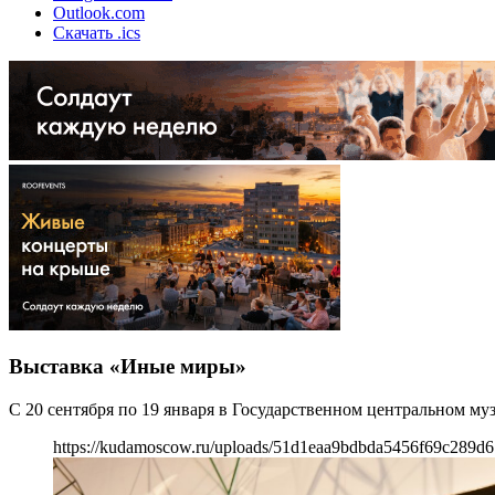
Outlook.com
Скачать .ics
Выставка «Иные миры»
С 20 сентября по 19 января в Государственном центральном м
https://kudamoscow.ru/uploads/51d1eaa9bdbda5456f69c289d6