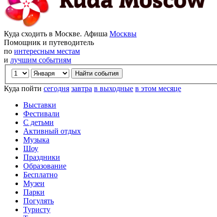
Куда сходить в Москве. Афиша
Москвы
Помощник и путеводитель
по
интересным местам
и
лучшим событиям
Куда пойти
сегодня
завтра
в выходные
в этом месяце
Выставки
Фестивали
С детьми
Активный отдых
Музыка
Шоу
Праздники
Образование
Бесплатно
Музеи
Парки
Погулять
Туристу