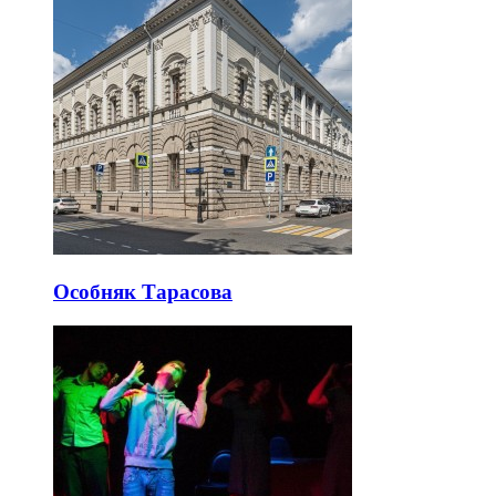
Особняк Тарасова