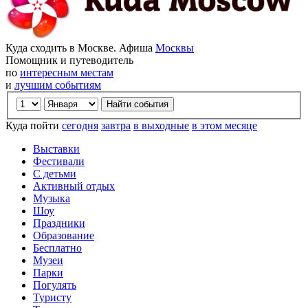
Куда сходить в Москве. Афиша
Москвы
Помощник и путеводитель
по
интересным местам
и
лучшим событиям
Куда пойти
сегодня
завтра
в выходные
в этом месяце
Выставки
Фестивали
С детьми
Активный отдых
Музыка
Шоу
Праздники
Образование
Бесплатно
Музеи
Парки
Погулять
Туристу