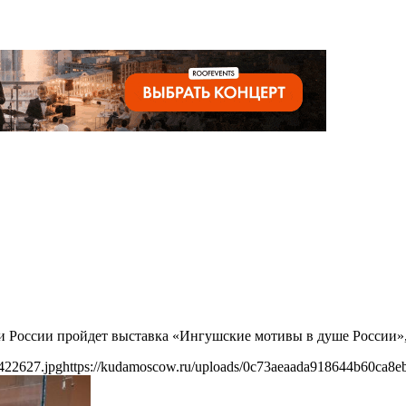
и России пройдет выставка «Ингушские мотивы в душе России», 
422627.jpg
https://kudamoscow.ru/uploads/0c73aeaada918644b60ca8e