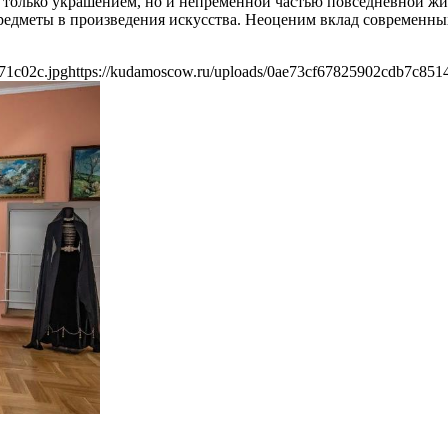
е только украшением, но и непременной частью повседневной ж
едметы в произведения искусства. Неоценим вклад современных
71c02c.jpg
https://kudamoscow.ru/uploads/0ae73cf67825902cdb7c851