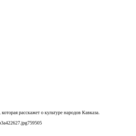
которая расскажет о культуре народов Кавказа.
b3a422627.jpg
759
505