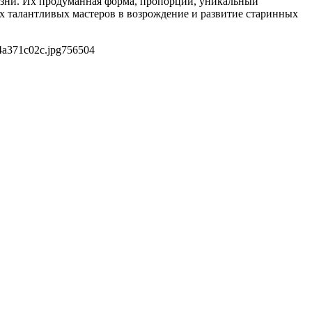
изни. Их продуманная форма, пропорции, уникальный
 талантливых мастеров в возрождение и развитие старинных
4a371c02c.jpg
756
504