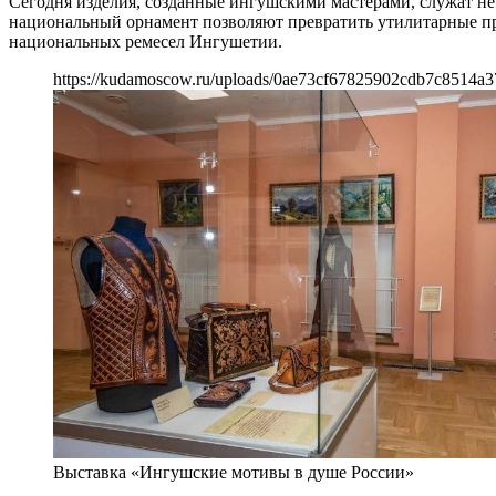
Сегодня изделия, созданные ингушскими мастерами, служат н
национальный орнамент позволяют превратить утилитарные пр
национальных ремесел Ингушетии.
https://kudamoscow.ru/uploads/0ae73cf67825902cdb7c8514a3
Выставка «Ингушские мотивы в душе России»