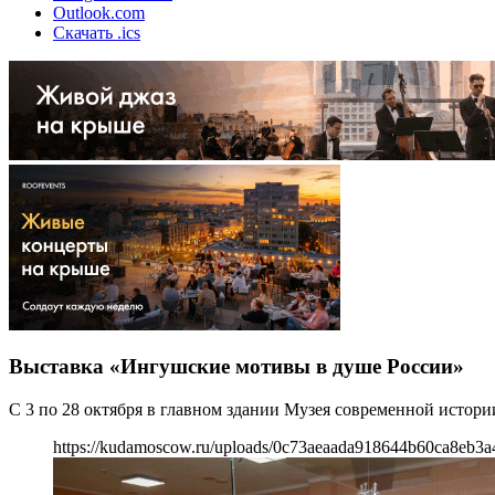
Outlook.com
Скачать .ics
Выставка «Ингушские мотивы в душе России»
С 3 по 28 октября в главном здании Музея современной истори
https://kudamoscow.ru/uploads/0c73aeaada918644b60ca8eb3a