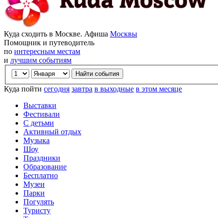
Куда сходить в Москве. Афиша
Москвы
Помощник и путеводитель
по
интересным местам
и
лучшим событиям
Куда пойти
сегодня
завтра
в выходные
в этом месяце
Выставки
Фестивали
С детьми
Активный отдых
Музыка
Шоу
Праздники
Образование
Бесплатно
Музеи
Парки
Погулять
Туристу