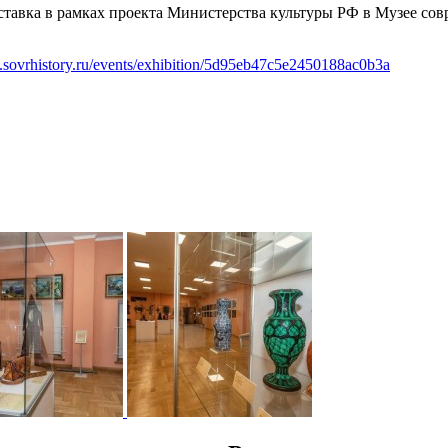
ыставка в рамках проекта Министерства культуры РФ в Музее 
.sovrhistory.ru/events/exhibition/5d95eb47c5e2450188ac0b3a