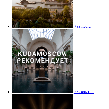
783 места
35 событий