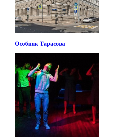
Особняк Тарасова