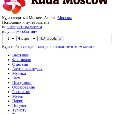
Куда сходить в Москве. Афиша
Москвы
Помощник и путеводитель
по
интересным местам
и
лучшим событиям
Куда пойти
сегодня
завтра
в выходные
в этом месяце
Выставки
Фестивали
С детьми
Активный отдых
Музыка
Шоу
Праздники
Образование
Бесплатно
Музеи
Парки
Погулять
Туристу