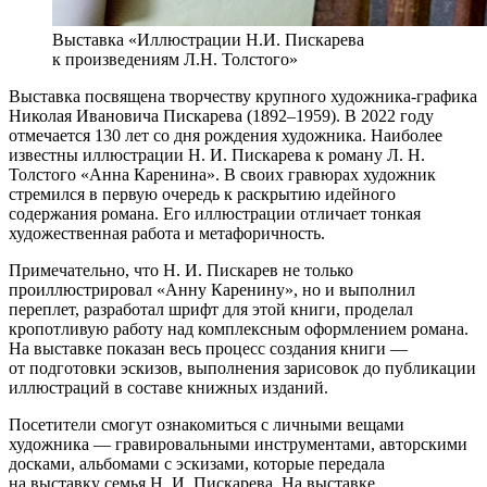
Выставка «Иллюстрации Н.И. Пискарева
к произведениям Л.Н. Толстого»
Выставка посвящена творчеству крупного художника-графика
Николая Ивановича Пискарева (1892–1959). В 2022 году
отмечается 130 лет со дня рождения художника. Наиболее
известны иллюстрации Н. И. Пискарева к роману Л. Н.
Толстого «Анна Каренина». В своих гравюрах художник
стремился в первую очередь к раскрытию идейного
содержания романа. Его иллюстрации отличает тонкая
художественная работа и метафоричность.
Примечательно, что Н. И. Пискарев не только
проиллюстрировал «Анну Каренину», но и выполнил
переплет, разработал шрифт для этой книги, проделал
кропотливую работу над комплексным оформлением романа.
На выставке показан весь процесс создания книги —
от подготовки эскизов, выполнения зарисовок до публикации
иллюстраций в составе книжных изданий.
Посетители смогут ознакомиться с личными вещами
художника — гравировальными инструментами, авторскими
досками, альбомами с эскизами, которые передала
на выставку семья Н. И. Пискарева. На выставке