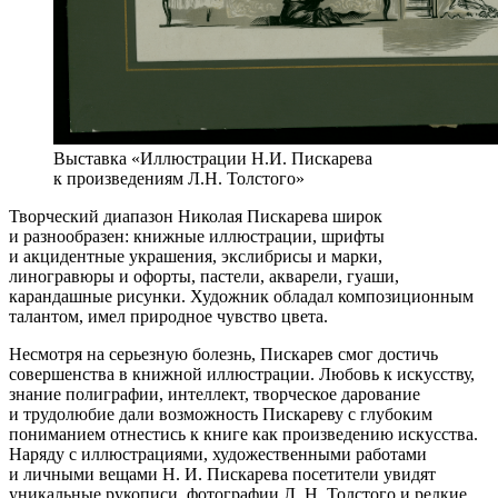
Выставка «Иллюстрации Н.И. Пискарева
к произведениям Л.Н. Толстого»
Творческий диапазон Николая Пискарева широк
и разнообразен: книжные иллюстрации, шрифты
и акцидентные украшения, экслибрисы и марки,
линогравюры и офорты, пастели, акварели, гуаши,
карандашные рисунки. Художник обладал композиционным
талантом, имел природное чувство цвета.
Несмотря на серьезную болезнь, Пискарев смог достичь
совершенства в книжной иллюстрации. Любовь к искусству,
знание полиграфии, интеллект, творческое дарование
и трудолюбие дали возможность Пискареву с глубоким
пониманием отнестись к книге как произведению искусства.
Наряду с иллюстрациями, художественными работами
и личными вещами Н. И. Пискарева посетители увидят
уникальные рукописи, фотографии Л. Н. Толстого и редкие