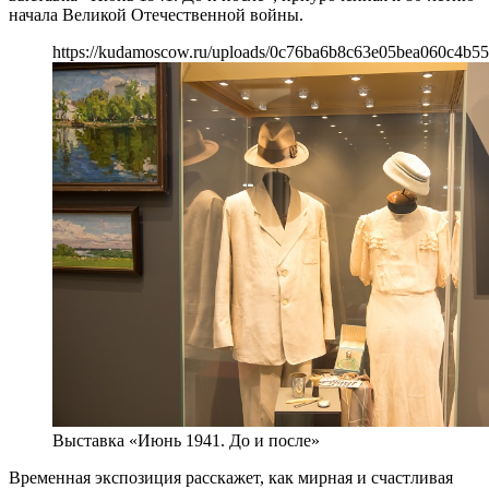
начала Великой Отечественной войны.
https://kudamoscow.ru/uploads/0c76ba6b8c63e05bea060c4b55
Выставка «Июнь 1941. До и после»
Временная экспозиция расскажет, как мирная и счастливая