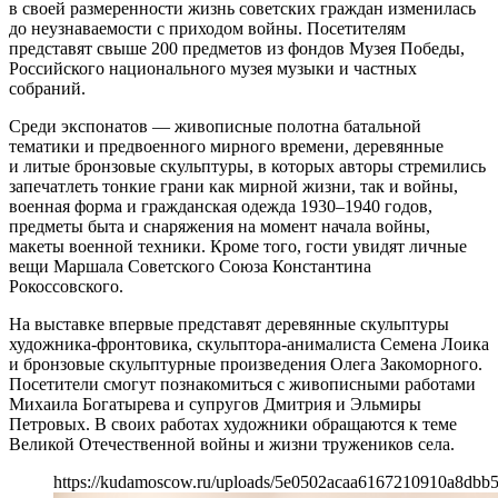
в своей размеренности жизнь советских граждан изменилась
до неузнаваемости с приходом войны. Посетителям
представят свыше 200 предметов из фондов Музея Победы,
Российского национального музея музыки и частных
собраний.
Среди экспонатов — живописные полотна батальной
тематики и предвоенного мирного времени, деревянные
и литые бронзовые скульптуры, в которых авторы стремились
запечатлеть тонкие грани как мирной жизни, так и войны,
военная форма и гражданская одежда 1930–1940 годов,
предметы быта и снаряжения на момент начала войны,
макеты военной техники. Кроме того, гости увидят личные
вещи Маршала Советского Союза Константина
Рокоссовского.
На выставке впервые представят деревянные скульптуры
художника-фронтовика, скульптора-анималиста Семена Лоика
и бронзовые скульптурные произведения Олега Закоморного.
Посетители смогут познакомиться с живописными работами
Михаила Богатырева и супругов Дмитрия и Эльмиры
Петровых. В своих работах художники обращаются к теме
Великой Отечественной войны и жизни тружеников села.
https://kudamoscow.ru/uploads/5e0502acaa6167210910a8dbb