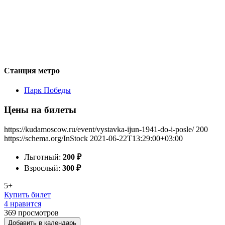
Станция метро
Парк Победы
Цены на билеты
https://kudamoscow.ru/event/vystavka-ijun-1941-do-i-posle/
200
https://schema.org/InStock
2021-06-22T13:29:00+03:00
Льготный:
200
₽
Взрослый:
300
₽
5+
Купить билет
4 нравится
369
просмотров
Добавить в календарь