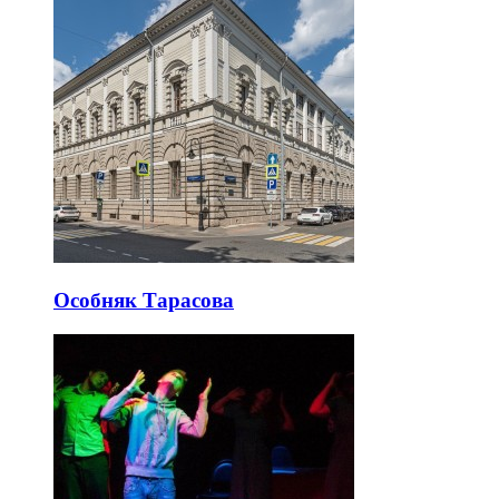
Особняк Тарасова