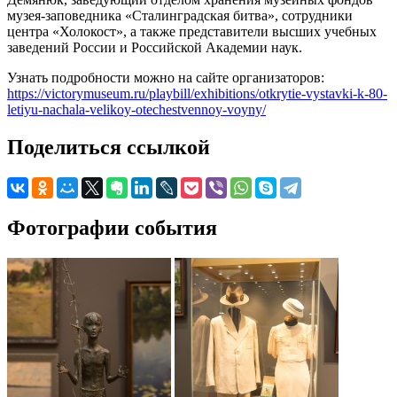
музея-заповедника «Сталинградская битва», сотрудники
центра «Холокост», а также представители высших учебных
заведений России и Российской Академии наук.
Узнать подробности можно на сайте организаторов:
https://victorymuseum.ru/playbill/exhibitions/otkrytie-vystavki-k-80-
letiyu-nachala-velikoy-otechestvennoy-voyny/
Поделиться ссылкой
Фотографии события