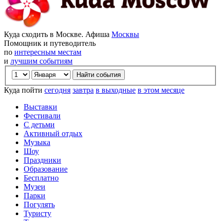
Куда сходить в Москве. Афиша
Москвы
Помощник и путеводитель
по
интересным местам
и
лучшим событиям
Куда пойти
сегодня
завтра
в выходные
в этом месяце
Выставки
Фестивали
С детьми
Активный отдых
Музыка
Шоу
Праздники
Образование
Бесплатно
Музеи
Парки
Погулять
Туристу