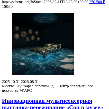
https://schema.org/InStock
2026-02-11T13:23:00+03:00
250
500
₽
1683
0
2025-10-31
2026-08-31
Москва, Пушкарев переулок, д. 5
Центр современного
искусства М’АРС
Инновационная мультисенсорная
выставка-переживание «Сон в музее»