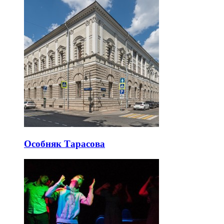
Особняк Тарасова