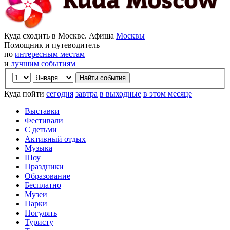
Куда сходить в Москве. Афиша
Москвы
Помощник и путеводитель
по
интересным местам
и
лучшим событиям
Куда пойти
сегодня
завтра
в выходные
в этом месяце
Выставки
Фестивали
С детьми
Активный отдых
Музыка
Шоу
Праздники
Образование
Бесплатно
Музеи
Парки
Погулять
Туристу