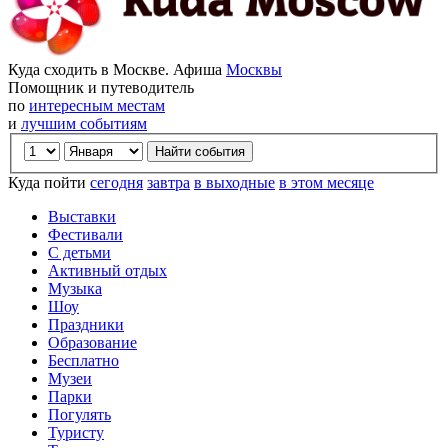
Куда сходить в Москве. Афиша
Москвы
Помощник и путеводитель
по
интересным местам
и
лучшим событиям
Куда пойти
сегодня
завтра
в выходные
в этом месяце
Выставки
Фестивали
С детьми
Активный отдых
Музыка
Шоу
Праздники
Образование
Бесплатно
Музеи
Парки
Погулять
Туристу