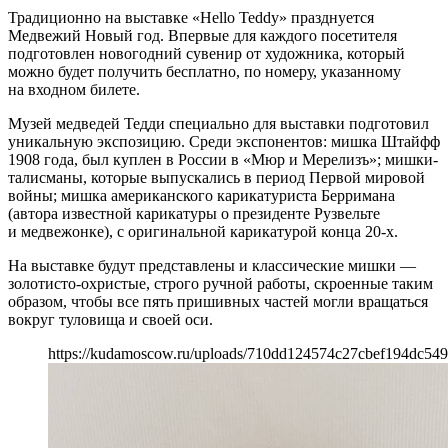
Традиционно на выставке «Hello Teddy» празднуется
Медвежий Новый год. Впервые для каждого посетителя
подготовлен новогодний сувенир от художника, который
можно будет получить бесплатно, по номеру, указанному
на входном билете.
Музей медведей Тедди специально для выставки подготовил
уникальную экспозицию. Среди экспонентов: мишка Штайфф
1908 года, был куплен в России в «Мюр и Мерелизъ»; мишки-
талисманы, которые выпускались в период Первой мировой
войны; мишка американского карикатуриста Берримана
(автора известной карикатуры о президенте Рузвельте
и медвежонке), с оригинальной карикатурой конца 20-х.
На выставке будут представлены и классические мишки —
золотисто-охристые, строго ручной работы, скроенные таким
образом, чтобы все пять пришивных частей могли вращаться
вокруг туловища и своей оси.
https://kudamoscow.ru/uploads/710dd124574c27cbef194dc549