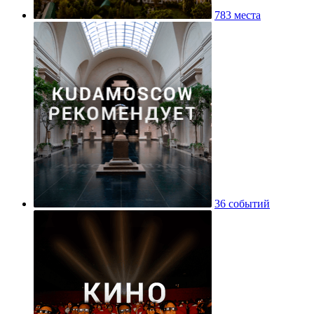
783 места
36 событий