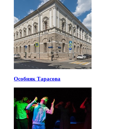
Особняк Тарасова