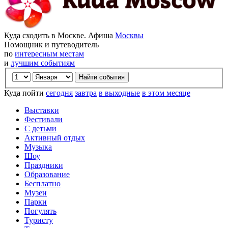
Куда сходить в Москве. Афиша
Москвы
Помощник и путеводитель
по
интересным местам
и
лучшим событиям
Куда пойти
сегодня
завтра
в выходные
в этом месяце
Выставки
Фестивали
С детьми
Активный отдых
Музыка
Шоу
Праздники
Образование
Бесплатно
Музеи
Парки
Погулять
Туристу