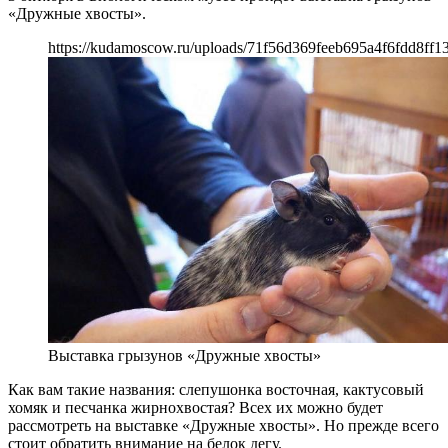
«Дружные хвосты».
https://kudamoscow.ru/uploads/71f56d369feeb695a4f6fdd8ff1
Выставка грызунов «Дружные хвосты»
Как вам такие названия: слепушонка восточная, кактусовый
хомяк и песчанка жирнохвостая? Всех их можно будет
рассмотреть на выставке «Дружные хвосты». Но прежде всего
стоит обратить внимание на белок дегу.