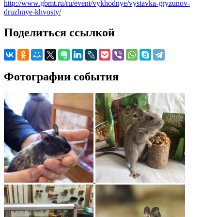
http://www.gbmt.ru/ru/event/vykhodnye/vystavka-gryzunov-
druzhnye-khvosty/
Поделиться ссылкой
Фотографии события