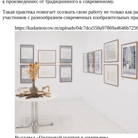
к произведению; от традиционного к современному.
Такая практика помогает осознать свою работу не только как р
участников с разнообразием современных изобразительных пра
https://kudamoscow.ru/uploads/04c7dca558a97869a4646b725
Выставка «Групповой портрет в интерьере»