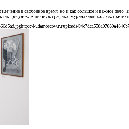
азвлечение в свободное время, но и как большое и важное дело.
ктик: рисунок, живопись, графика, журнальный коллаж, цветна
666d5ad.jpg
https://kudamoscow.ru/uploads/04c7dca558a97869a4646b