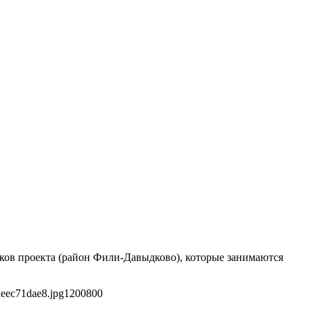
ников проекта (район Фили-Давыдково), которые занимаются
eec71dae8.jpg
1200
800