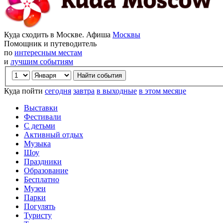
Куда сходить в Москве. Афиша
Москвы
Помощник и путеводитель
по
интересным местам
и
лучшим событиям
Куда пойти
сегодня
завтра
в выходные
в этом месяце
Выставки
Фестивали
С детьми
Активный отдых
Музыка
Шоу
Праздники
Образование
Бесплатно
Музеи
Парки
Погулять
Туристу