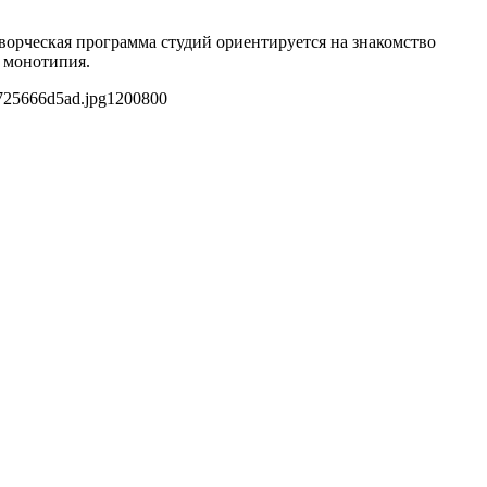
 Творческая программа студий ориентируется на знакомство
я монотипия.
725666d5ad.jpg
1200
800