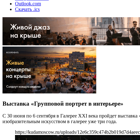
Outlook.com
Скачать .ics
Выставка «Групповой портрет в интерьере»
С 30 июня по 6 сентября в Галерее XXI века пройдет выставка
изобразительным искусством в галерее уже три года.
https://kudamoscow.ru/uploads/12e6c359c474b2b019d7d4aeec