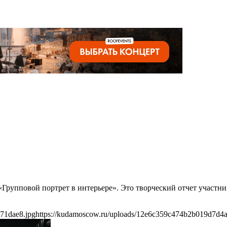
 «Групповой портрет в интерьере». Это творческий отчет участ
71dae8.jpg
https://kudamoscow.ru/uploads/12e6c359c474b2b019d7d4a