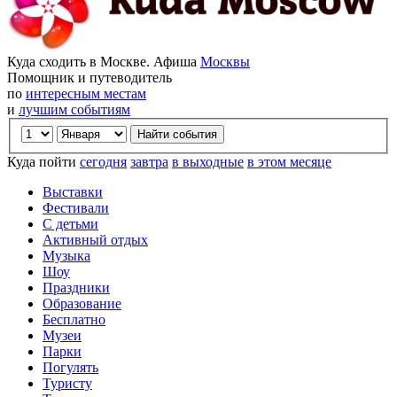
Куда сходить в Москве. Афиша
Москвы
Помощник и путеводитель
по
интересным местам
и
лучшим событиям
Куда пойти
сегодня
завтра
в выходные
в этом месяце
Выставки
Фестивали
С детьми
Активный отдых
Музыка
Шоу
Праздники
Образование
Бесплатно
Музеи
Парки
Погулять
Туристу