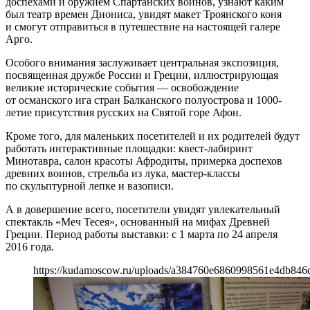
доспехами и оружием Спартанских воинов, узнают каким
был театр времен Диониса, увидят макет Троянского коня
и смогут отправиться в путешествие на настоящей галере
Арго.
Особого внимания заслуживает центральная экспозиция,
посвященная дружбе России и Греции, иллюстрирующая
великие исторические события — освобождение
от османского ига стран Балканского полуострова и 1000-
летие присутствия русских на Святой горе Афон.
Кроме того, для маленьких посетителей и их родителей будут
работать интерактивные площадки: квест-лабиринт
Минотавра, салон красоты Афродиты, примерка доспехов
древних воинов, стрельба из лука, мастер-классы
по скульптурной лепке и вазописи.
А в довершение всего, посетители увидят увлекательный
спектакль «Меч Тесея», основанный на мифах Древней
Греции. Период работы выставки: с 1 марта по 24 апреля
2016 года.
https://kudamoscow.ru/uploads/a384760e6860998561e4db846d