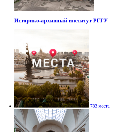
Историко-архивный институт РГГУ
783 места